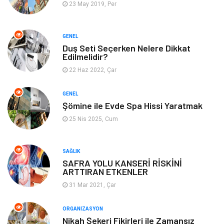
23 May 2019, Per
Yeme & İçme
Spor
Emlak
Müzik
GENEL
Duş Seti Seçerken Nelere Dikkat
Edilmelidir?
Gençlik & Eğlence
Keyif & Hobi
22 Haz 2022, Çar
Aksesuarlar
Finans& Ekonomi
GENEL
Şömine ile Evde Spa Hissi Yaratmak
Mobilya
Genel Kültür
25 Nis 2025, Cum
Gayrimenkul
Anne & Çocuk
SAĞLIK
Ev İşleri
Modifiye
SAFRA YOLU KANSERİ RİSKİNİ
ARTTIRAN ETKENLER
Astroloji
Bebek Giyim
31 Mar 2021, Çar
cep telefonu
bilişim
ORGANIZASYON
Nikah Şekeri Fikirleri ile Zamansız