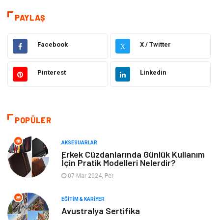
Teknoloji & İnternet
Sağlık
PAYLAŞ
teknoloji
Eğitim & Kariyer
Facebook
X / Twitter
X
Hukuk
Giyim
Pinterest
Linkedin
Elektronik
Makine
Güzellik & Bakım
Dekorasyon
POPÜLER
Sağlıklı Yaşam
Gündem
AKSESUARLAR
Otomotiv
Moda
Erkek Cüzdanlarında Günlük Kullanım
İçin Pratik Modelleri Nelerdir?
Tatil
Gıda
07 Mar 2024, Per
EĞITIM & KARIYER
Organizasyon
Bilgisayara & Yazılım
Avustralya Sertifika