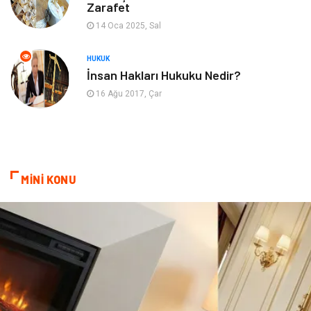
Zarafet
ekonomik
e-ticaret
14 Oca 2025, Sal
genel sağlık
reklam
HUKUK
İnsan Hakları Hukuku Nedir?
Cam
sosyal
16 Ağu 2017, Çar
Kına Gecesi
genel blog
Sigorta
Veteriner
MİNİ KONU
kadınlar ve takı
sağlık
Spor Malzemeleri