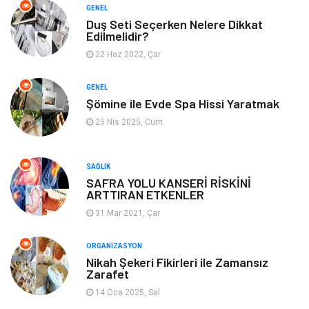
Emlak
Müzik
GENEL
Duş Seti Seçerken Nelere Dikkat
Edilmelidir?
Gençlik & Eğlence
Keyif & Hobi
22 Haz 2022, Çar
Aksesuarlar
Finans& Ekonomi
GENEL
Şömine ile Evde Spa Hissi Yaratmak
Mobilya
Genel Kültür
25 Nis 2025, Cum
Gayrimenkul
Anne & Çocuk
SAĞLIK
Ev İşleri
Modifiye
SAFRA YOLU KANSERİ RİSKİNİ
ARTTIRAN ETKENLER
Astroloji
Bebek Giyim
31 Mar 2021, Çar
cep telefonu
bilişim
ORGANIZASYON
Nikah Şekeri Fikirleri ile Zamansız
Zarafet
ekonomik
e-ticaret
14 Oca 2025, Sal