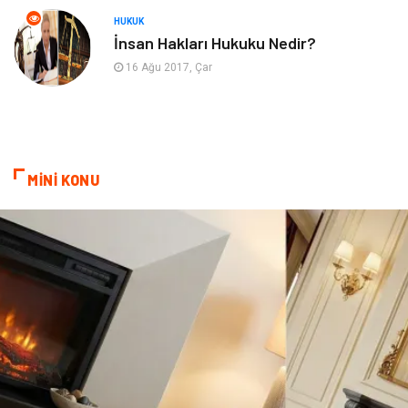
genel sağlık
reklam
HUKUK
İnsan Hakları Hukuku Nedir?
Cam
sosyal
16 Ağu 2017, Çar
Kına Gecesi
genel blog
Sigorta
Veteriner
MİNİ KONU
kadınlar ve takı
sağlık
Spor Malzemeleri