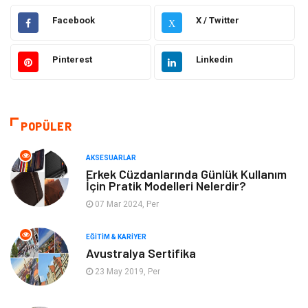
Facebook
X / Twitter
X
Hukuk
Giyim
Pinterest
Linkedin
Elektronik
Makine
Güzellik & Bakım
Dekorasyon
POPÜLER
Sağlıklı Yaşam
Gündem
AKSESUARLAR
Otomotiv
Moda
Erkek Cüzdanlarında Günlük Kullanım
İçin Pratik Modelleri Nelerdir?
Tatil
Gıda
07 Mar 2024, Per
EĞITIM & KARIYER
Organizasyon
Bilgisayara & Yazılım
Avustralya Sertifika
23 May 2019, Per
Yeme & İçme
Spor