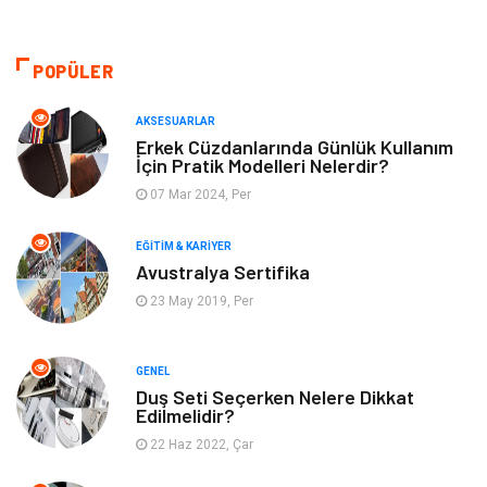
Güzellik & Bakım
Dekorasyon
POPÜLER
Sağlıklı Yaşam
Gündem
AKSESUARLAR
Otomotiv
Moda
Erkek Cüzdanlarında Günlük Kullanım
İçin Pratik Modelleri Nelerdir?
Tatil
Gıda
07 Mar 2024, Per
EĞITIM & KARIYER
Organizasyon
Bilgisayara & Yazılım
Avustralya Sertifika
23 May 2019, Per
Yeme & İçme
Spor
Emlak
Müzik
GENEL
Duş Seti Seçerken Nelere Dikkat
Edilmelidir?
Gençlik & Eğlence
Keyif & Hobi
22 Haz 2022, Çar
Aksesuarlar
Finans& Ekonomi