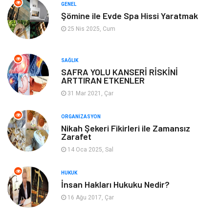
GENEL
Şömine ile Evde Spa Hissi Yaratmak
Mobilya
Genel Kültür
25 Nis 2025, Cum
Gayrimenkul
Anne & Çocuk
SAĞLIK
Ev İşleri
Modifiye
SAFRA YOLU KANSERİ RİSKİNİ
ARTTIRAN ETKENLER
Astroloji
Bebek Giyim
31 Mar 2021, Çar
cep telefonu
bilişim
ORGANIZASYON
Nikah Şekeri Fikirleri ile Zamansız
Zarafet
ekonomik
e-ticaret
14 Oca 2025, Sal
genel sağlık
reklam
HUKUK
İnsan Hakları Hukuku Nedir?
Cam
sosyal
16 Ağu 2017, Çar
Kına Gecesi
genel blog