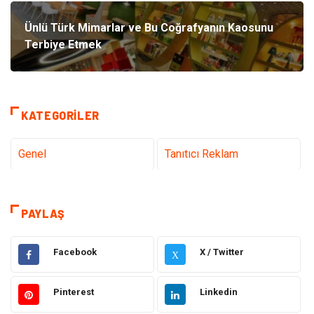
Ünlü Türk Mimarlar ve Bu Coğrafyanın Kaosunu
Terbiye Etmek
KATEGORILER
Genel
Tanıtıcı Reklam
Teknoloji & İnternet
Sağlık
PAYLAŞ
teknoloji
Eğitim & Kariyer
Facebook
X / Twitter
X
Hukuk
Giyim
Pinterest
Linkedin
Elektronik
Makine