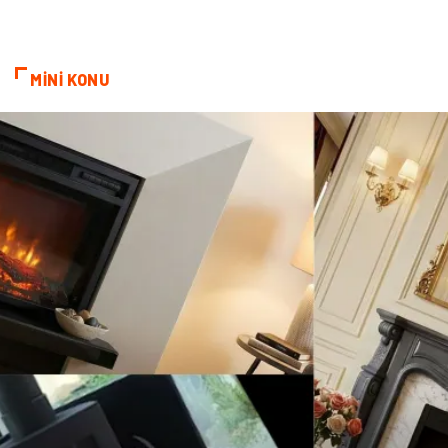
Sigorta
Veteriner
MİNİ KONU
kadınlar ve takı
sağlık
Spor Malzemeleri