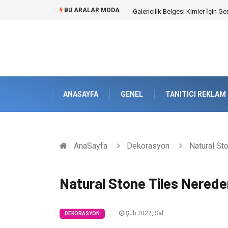
BU ARALAR MODA
Galericilik Belgesi Kimler İçin Ge
ANASAYFA
GENEL
TANITICI REKLAM
AnaSayfa
Dekorasyon
Natural Sto
Natural Stone Tiles Nereden
Şub 2022, Sal
DEKORASYON