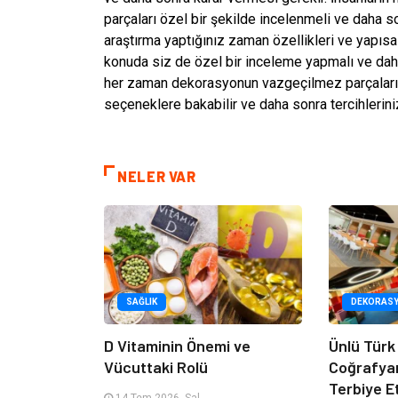
parçaları özel bir şekilde incelenmeli ve daha so
araştırma yaptığınız zaman özellikleri ve yapısal
konuda siz de özel bir inceleme yapmalı ve daha
her zaman dekorasyonun vazgeçilmez parçaları ar
seçeneklere bakabilir ve daha sonra tercihleriniz
NELER VAR
SAĞLIK
DEKORAS
D Vitaminin Önemi ve
Ünlü Türk
Vücuttaki Rolü
Coğrafya
Terbiye 
14 Tem 2026, Sal