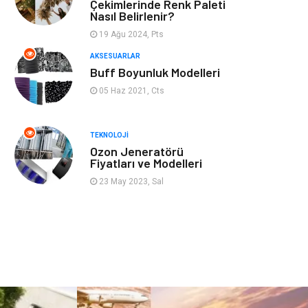
Mobilya
Genel Kültür
Çekimlerinde Renk Paleti
Nasıl Belirlenir?
Gayrimenkul
Anne & Çocuk
19 Ağu 2024, Pts
AKSESUARLAR
Ev İşleri
Modifiye
Buff Boyunluk Modelleri
05 Haz 2021, Cts
Astroloji
Bebek Giyim
TEKNOLOJI
cep telefonu
bilişim
Ozon Jeneratörü
Fiyatları ve Modelleri
ekonomik
e-ticaret
23 May 2023, Sal
genel sağlık
reklam
Cam
sosyal
Kına Gecesi
genel blog