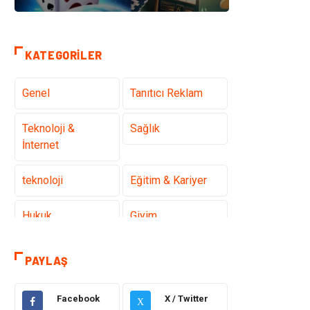
KATEGORILER
Genel
Tanıtıcı Reklam
Teknoloji &
Sağlık
İnternet
teknoloji
Eğitim & Kariyer
Hukuk
Giyim
Elektronik
Makine
PAYLAŞ
Güzellik & Bakım
Dekorasyon
Facebook
X / Twitter
X