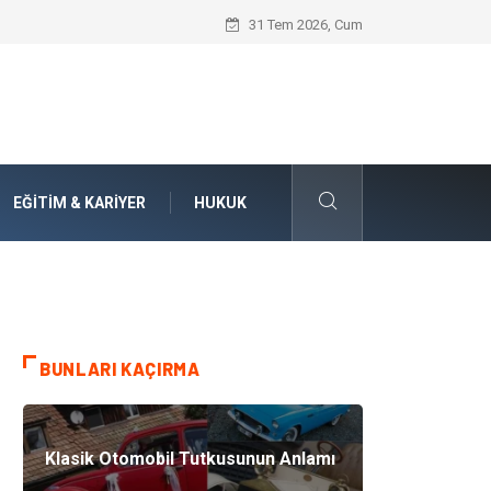
Doküman Yönetimi ile Kurumsal Hafızanı
31 Tem 2026, Cum
EĞITIM & KARIYER
HUKUK
BUNLARI KAÇIRMA
Klasik Otomobil Tutkusunun Anlamı