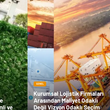
Sigorta
Veteriner
kadınlar ve takı
sağlık
Spor Malzemeleri
GENEL
Kurumsal Lojistik Firmaları
le
Arasından Maliyet Odaklı
li ve
Değil Vizyon Odaklı Seçim