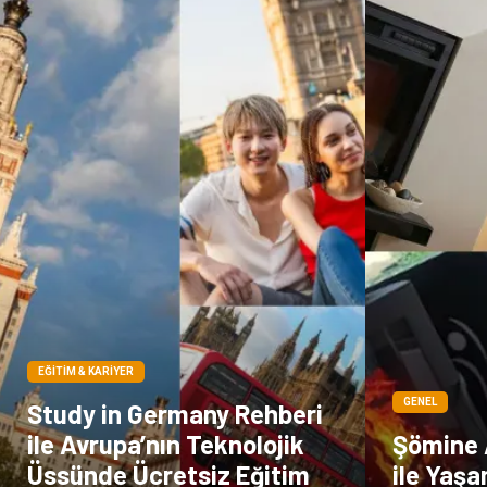
EĞITIM & KARIYER
GENEL
Study in Germany Rehberi
ile Avrupa’nın Teknolojik
Şömine 
Üssünde Ücretsiz Eğitim
ile Yaş