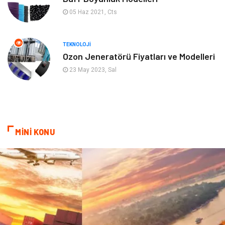
05 Haz 2021, Cts
Gayrimenkul
Anne & Çocuk
Ev İşleri
Modifiye
TEKNOLOJI
Ozon Jeneratörü Fiyatları ve Modelleri
Astroloji
Bebek Giyim
23 May 2023, Sal
cep telefonu
bilişim
ekonomik
e-ticaret
MİNİ KONU
genel sağlık
reklam
Cam
sosyal
Kına Gecesi
genel blog
Sigorta
Veteriner