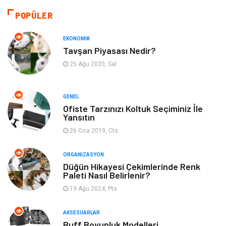
Sağlıklı Yaşam
Gündem
POPÜLER
Otomotiv
Moda
EKONOMIK
Tavşan Piyasası Nedir?
Tatil
Gıda
25 Ağu 2020, Sal
Organizasyon
Bilgisayara & Yazılım
GENEL
Ofiste Tarzınızı Koltuk Seçiminiz İle
Yeme & İçme
Spor
Yansıtın
26 Oca 2019, Cts
Emlak
Müzik
ORGANIZASYON
Gençlik & Eğlence
Keyif & Hobi
Düğün Hikayesi Çekimlerinde Renk
Paleti Nasıl Belirlenir?
19 Ağu 2024, Pts
Aksesuarlar
Finans& Ekonomi
AKSESUARLAR
Mobilya
Genel Kültür
Buff Boyunluk Modelleri