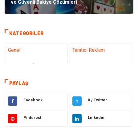
ve Güvenli Bakiye Çözümleri
KATEGORILER
Genel
Tanıtıcı Reklam
Teknoloji & İnternet
Sağlık
teknoloji
Eğitim & Kariyer
PAYLAŞ
Hukuk
Giyim
Facebook
X / Twitter
X
Elektronik
Makine
Pinterest
Linkedin
Güzellik & Bakım
Dekorasyon