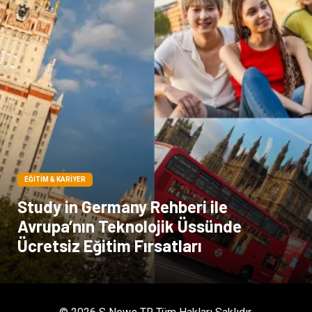
Sigorta
Veteriner
kadınlar ve takı
sağlık
Spor Malzemeleri
EĞITIM & KARIYER
Study in Germany Rehberi ile
Avrupa’nın Teknolojik Üssünde
Ücretsiz Eğitim Fırsatları