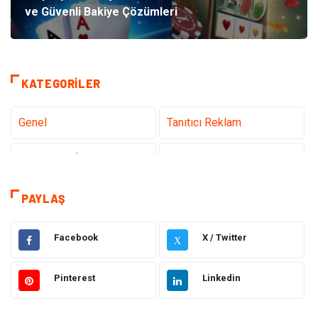
ve Güvenli Bakiye Çözümleri
KATEGORILER
Genel
Tanıtıcı Reklam
Teknoloji & İnternet
Sağlık
teknoloji
Eğitim & Kariyer
PAYLAŞ
Hukuk
Giyim
Facebook
X / Twitter
X
Elektronik
Makine
Pinterest
Linkedin
Güzellik & Bakım
Dekorasyon