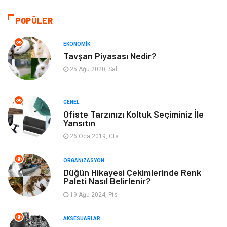
Sağlıklı Yaşam
Gündem
POPÜLER
Otomotiv
Moda
EKONOMIK
Tavşan Piyasası Nedir?
Tatil
Gıda
25 Ağu 2020, Sal
Organizasyon
Bilgisayara & Yazılım
GENEL
Ofiste Tarzınızı Koltuk Seçiminiz İle
Yeme & İçme
Spor
Yansıtın
26 Oca 2019, Cts
Emlak
Müzik
ORGANIZASYON
Gençlik & Eğlence
Keyif & Hobi
Düğün Hikayesi Çekimlerinde Renk
Paleti Nasıl Belirlenir?
19 Ağu 2024, Pts
Aksesuarlar
Finans& Ekonomi
AKSESUARLAR
Mobilya
Genel Kültür