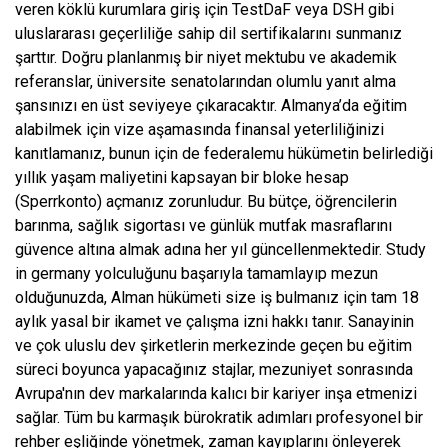
veren köklü kurumlara giriş için TestDaF veya DSH gibi
uluslararası geçerliliğe sahip dil sertifikalarını sunmanız
şarttır. Doğru planlanmış bir niyet mektubu ve akademik
referanslar, üniversite senatolarından olumlu yanıt alma
şansınızı en üst seviyeye çıkaracaktır. Almanya’da eğitim
alabilmek için vize aşamasında finansal yeterliliğinizi
kanıtlamanız, bunun için de federalemu hükümetin belirlediği
yıllık yaşam maliyetini kapsayan bir bloke hesap
(Sperrkonto) açmanız zorunludur. Bu bütçe, öğrencilerin
barınma, sağlık sigortası ve günlük mutfak masraflarını
güvence altına almak adına her yıl güncellenmektedir. Study
in germany yolculuğunu başarıyla tamamlayıp mezun
olduğunuzda, Alman hükümeti size iş bulmanız için tam 18
aylık yasal bir ikamet ve çalışma izni hakkı tanır. Sanayinin
ve çok uluslu dev şirketlerin merkezinde geçen bu eğitim
süreci boyunca yapacağınız stajlar, mezuniyet sonrasında
Avrupa'nın dev markalarında kalıcı bir kariyer inşa etmenizi
sağlar. Tüm bu karmaşık bürokratik adımları profesyonel bir
rehber eşliğinde yönetmek, zaman kayıplarını önleyerek