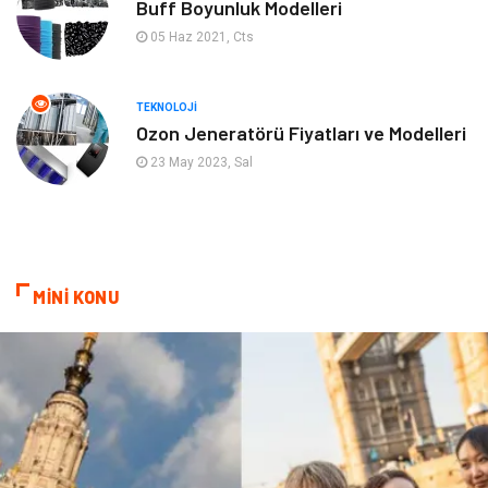
Buff Boyunluk Modelleri
05 Haz 2021, Cts
Gayrimenkul
Anne & Çocuk
Ev İşleri
Modifiye
TEKNOLOJI
Ozon Jeneratörü Fiyatları ve Modelleri
Astroloji
Bebek Giyim
23 May 2023, Sal
cep telefonu
bilişim
ekonomik
e-ticaret
MİNİ KONU
genel sağlık
reklam
Cam
sosyal
Kına Gecesi
genel blog