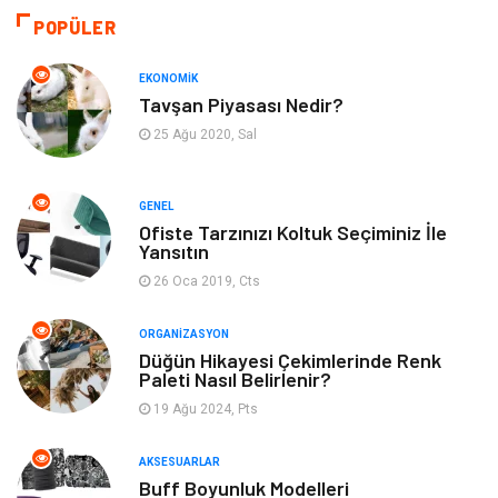
Sağlıklı Yaşam
Gündem
POPÜLER
Otomotiv
Moda
EKONOMIK
Tavşan Piyasası Nedir?
Tatil
Gıda
25 Ağu 2020, Sal
Organizasyon
Bilgisayara & Yazılım
GENEL
Ofiste Tarzınızı Koltuk Seçiminiz İle
Yeme & İçme
Spor
Yansıtın
26 Oca 2019, Cts
Emlak
Müzik
ORGANIZASYON
Gençlik & Eğlence
Keyif & Hobi
Düğün Hikayesi Çekimlerinde Renk
Paleti Nasıl Belirlenir?
19 Ağu 2024, Pts
Aksesuarlar
Finans& Ekonomi
AKSESUARLAR
Mobilya
Genel Kültür
Buff Boyunluk Modelleri