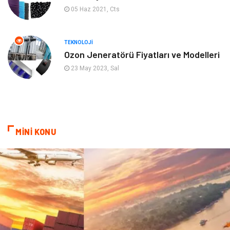
05 Haz 2021, Cts
Gayrimenkul
Anne & Çocuk
Ev İşleri
Modifiye
TEKNOLOJI
Ozon Jeneratörü Fiyatları ve Modelleri
Astroloji
Bebek Giyim
23 May 2023, Sal
cep telefonu
bilişim
ekonomik
e-ticaret
MİNİ KONU
genel sağlık
reklam
Cam
sosyal
Kına Gecesi
genel blog
Sigorta
Veteriner