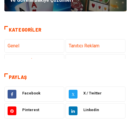
ve Güvenli Bakiye Çözümleri
KATEGORILER
Genel
Tanıtıcı Reklam
Teknoloji & İnternet
Sağlık
teknoloji
Eğitim & Kariyer
PAYLAŞ
Hukuk
Giyim
Facebook
X / Twitter
X
Elektronik
Makine
Pinterest
Linkedin
Güzellik & Bakım
Dekorasyon