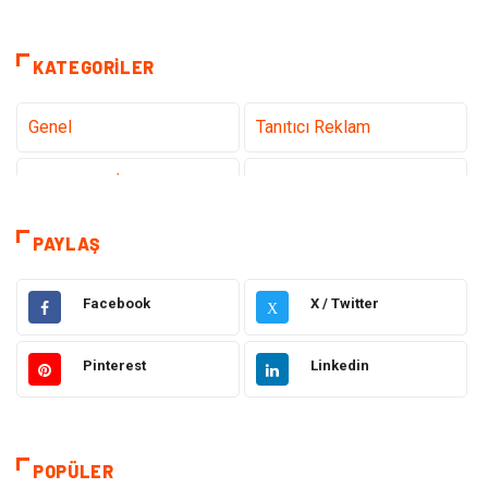
KATEGORILER
Genel
Tanıtıcı Reklam
Teknoloji & İnternet
Sağlık
teknoloji
Eğitim & Kariyer
PAYLAŞ
Hukuk
Giyim
Facebook
X / Twitter
X
Elektronik
Makine
Pinterest
Linkedin
Güzellik & Bakım
Dekorasyon
Sağlıklı Yaşam
Gündem
POPÜLER