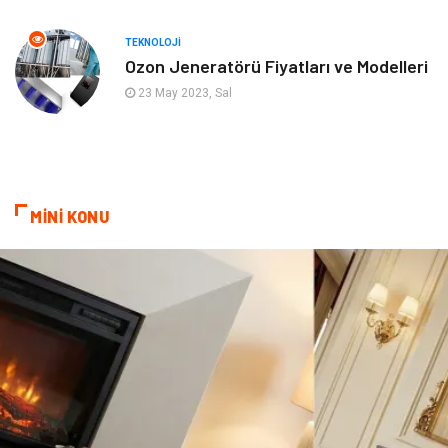
Ev İşleri
Modifiye
TEKNOLOJI
Ozon Jeneratörü Fiyatları ve Modelleri
Astroloji
Bebek Giyim
23 May 2023, Sal
cep telefonu
bilişim
ekonomik
e-ticaret
MİNİ KONU
genel sağlık
reklam
Cam
sosyal
Kına Gecesi
genel blog
Sigorta
Veteriner
kadınlar ve takı
sağlık