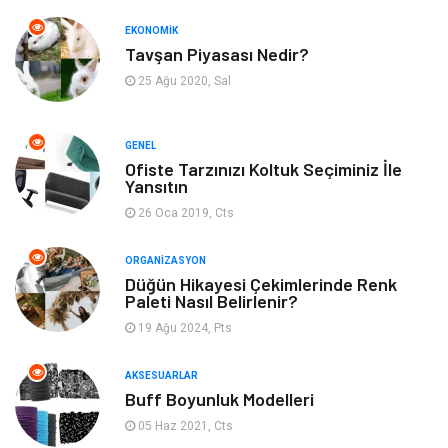
Otomotiv
Moda
EKONOMIK
Tavşan Piyasası Nedir?
Tatil
Gıda
25 Ağu 2020, Sal
Organizasyon
Bilgisayara & Yazılım
GENEL
Ofiste Tarzınızı Koltuk Seçiminiz İle
Yeme & İçme
Spor
Yansıtın
26 Oca 2019, Cts
Emlak
Müzik
ORGANIZASYON
Gençlik & Eğlence
Keyif & Hobi
Düğün Hikayesi Çekimlerinde Renk
Paleti Nasıl Belirlenir?
19 Ağu 2024, Pts
Aksesuarlar
Finans& Ekonomi
AKSESUARLAR
Mobilya
Genel Kültür
Buff Boyunluk Modelleri
05 Haz 2021, Cts
Gayrimenkul
Anne & Çocuk