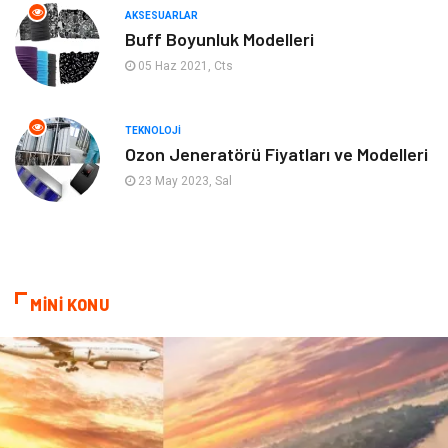
AKSESUARLAR
Mobilya
Genel Kültür
Buff Boyunluk Modelleri
05 Haz 2021, Cts
Gayrimenkul
Anne & Çocuk
Ev İşleri
Modifiye
TEKNOLOJI
Ozon Jeneratörü Fiyatları ve Modelleri
Astroloji
Bebek Giyim
23 May 2023, Sal
cep telefonu
bilişim
ekonomik
e-ticaret
MİNİ KONU
genel sağlık
reklam
Cam
sosyal
Kına Gecesi
genel blog