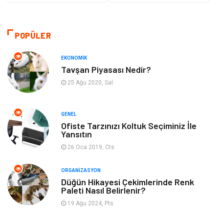
Güzellik & Bakım
Dekorasyon
Sağlıklı Yaşam
Gündem
POPÜLER
Otomotiv
Moda
EKONOMIK
Tavşan Piyasası Nedir?
Tatil
Gıda
25 Ağu 2020, Sal
Organizasyon
Bilgisayara & Yazılım
GENEL
Ofiste Tarzınızı Koltuk Seçiminiz İle
Yeme & İçme
Spor
Yansıtın
26 Oca 2019, Cts
Emlak
Müzik
ORGANIZASYON
Gençlik & Eğlence
Keyif & Hobi
Düğün Hikayesi Çekimlerinde Renk
Paleti Nasıl Belirlenir?
19 Ağu 2024, Pts
Aksesuarlar
Finans& Ekonomi