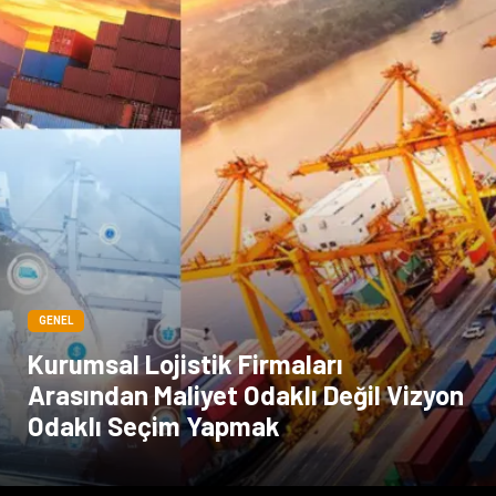
Sigorta
Veteriner
kadınlar ve takı
sağlık
Spor Malzemeleri
GENEL
Kurumsal Lojistik Firmaları
Arasından Maliyet Odaklı Değil Vizyon
Odaklı Seçim Yapmak