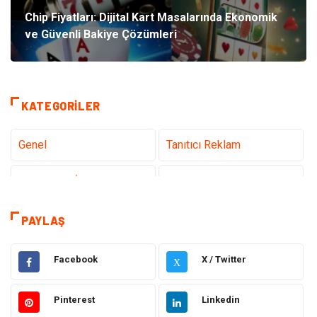
Chip Fiyatları: Dijital Kart Masalarında Ekonomik
ve Güvenli Bakiye Çözümleri
KATEGORILER
Genel
Tanıtıcı Reklam
Teknoloji & İnternet
Sağlık
teknoloji
Eğitim & Kariyer
PAYLAŞ
Hukuk
Giyim
Facebook
X / Twitter
X
Elektronik
Makine
Pinterest
Linkedin