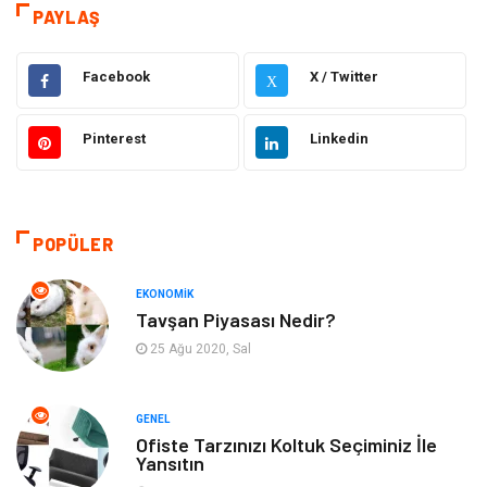
teknoloji
Eğitim & Kariyer
PAYLAŞ
Hukuk
Giyim
Facebook
X / Twitter
X
Elektronik
Makine
Pinterest
Linkedin
Güzellik & Bakım
Dekorasyon
Sağlıklı Yaşam
Gündem
POPÜLER
Otomotiv
Moda
EKONOMIK
Tavşan Piyasası Nedir?
Tatil
Gıda
25 Ağu 2020, Sal
Organizasyon
Bilgisayara & Yazılım
GENEL
Ofiste Tarzınızı Koltuk Seçiminiz İle
Yeme & İçme
Spor
Yansıtın