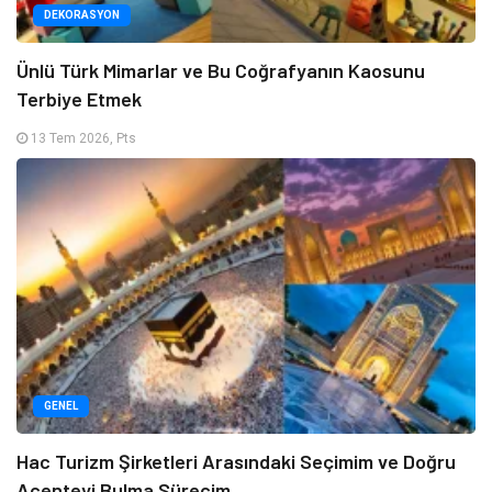
DEKORASYON
Ünlü Türk Mimarlar ve Bu Coğrafyanın Kaosunu
Terbiye Etmek
13 Tem 2026, Pts
GENEL
Hac Turizm Şirketleri Arasındaki Seçimim ve Doğru
Acenteyi Bulma Sürecim