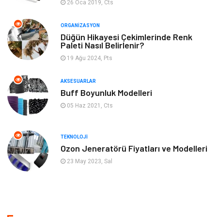
26 Oca 2019, Cts
Emlak
Müzik
ORGANIZASYON
Gençlik & Eğlence
Keyif & Hobi
Düğün Hikayesi Çekimlerinde Renk
Paleti Nasıl Belirlenir?
19 Ağu 2024, Pts
Aksesuarlar
Finans& Ekonomi
AKSESUARLAR
Mobilya
Genel Kültür
Buff Boyunluk Modelleri
05 Haz 2021, Cts
Gayrimenkul
Anne & Çocuk
Ev İşleri
Modifiye
TEKNOLOJI
Ozon Jeneratörü Fiyatları ve Modelleri
Astroloji
Bebek Giyim
23 May 2023, Sal
cep telefonu
bilişim
ekonomik
e-ticaret