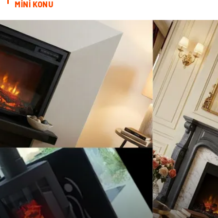
MİNİ KONU
genel sağlık
reklam
Cam
sosyal
Kına Gecesi
genel blog
Sigorta
Veteriner
kadınlar ve takı
sağlık
Spor Malzemeleri