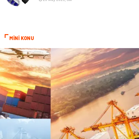
cep telefonu
bilişim
ekonomik
e-ticaret
MİNİ KONU
genel sağlık
reklam
Cam
sosyal
Kına Gecesi
genel blog
Sigorta
Veteriner
kadınlar ve takı
sağlık
Spor Malzemeleri