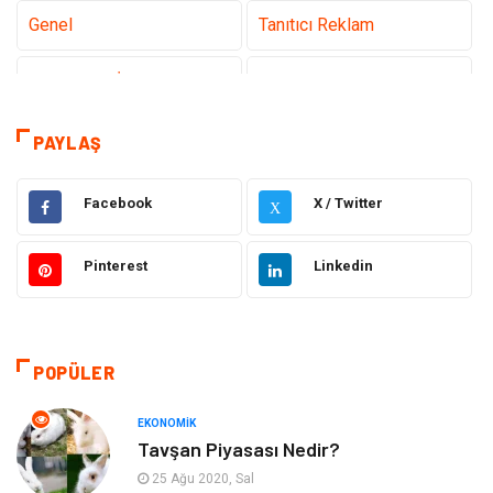
Genel
Tanıtıcı Reklam
Teknoloji & İnternet
Sağlık
teknoloji
Eğitim & Kariyer
PAYLAŞ
Hukuk
Giyim
Facebook
X / Twitter
X
Elektronik
Makine
Pinterest
Linkedin
Güzellik & Bakım
Dekorasyon
Sağlıklı Yaşam
Gündem
POPÜLER
Otomotiv
Moda
EKONOMIK
Tavşan Piyasası Nedir?
Tatil
Gıda
25 Ağu 2020, Sal