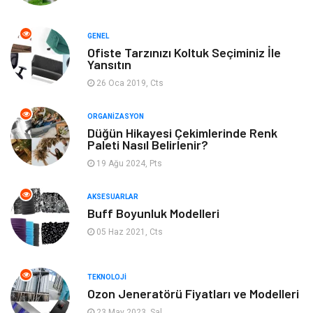
Organizasyon
Bilgisayara & Yazılım
GENEL
Ofiste Tarzınızı Koltuk Seçiminiz İle
Yeme & İçme
Spor
Yansıtın
26 Oca 2019, Cts
Emlak
Müzik
ORGANIZASYON
Gençlik & Eğlence
Keyif & Hobi
Düğün Hikayesi Çekimlerinde Renk
Paleti Nasıl Belirlenir?
19 Ağu 2024, Pts
Aksesuarlar
Finans& Ekonomi
AKSESUARLAR
Mobilya
Genel Kültür
Buff Boyunluk Modelleri
05 Haz 2021, Cts
Gayrimenkul
Anne & Çocuk
Ev İşleri
Modifiye
TEKNOLOJI
Ozon Jeneratörü Fiyatları ve Modelleri
Astroloji
Bebek Giyim
23 May 2023, Sal