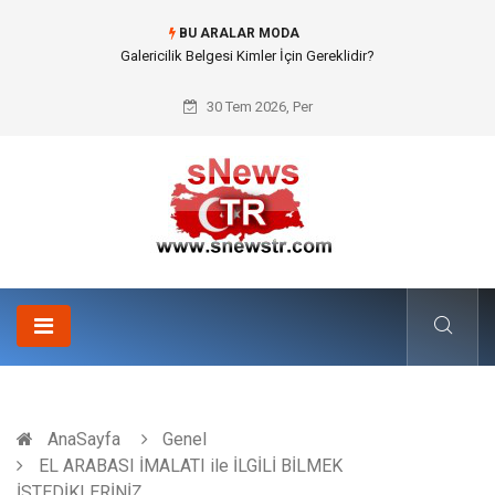
BU ARALAR MODA
Doküman Yönetimi ile Kurumsal Hafızanın Dijitalleşmesi
30 Tem 2026, Per
AnaSayfa
Genel
EL ARABASI İMALATI ile İLGİLİ BİLMEK
İSTEDİKLERİNİZ