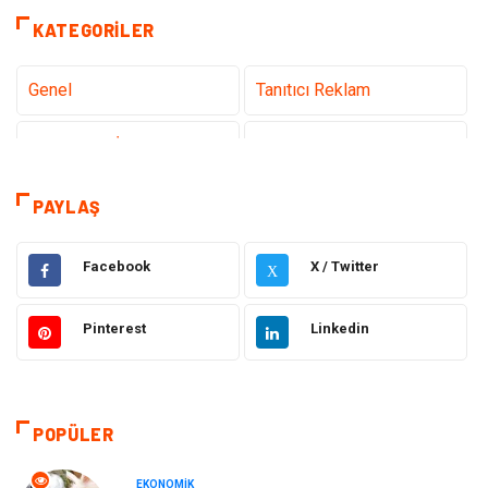
KATEGORILER
Genel
Tanıtıcı Reklam
Teknoloji & İnternet
Sağlık
teknoloji
Eğitim & Kariyer
PAYLAŞ
Hukuk
Giyim
Facebook
X / Twitter
X
Elektronik
Makine
Pinterest
Linkedin
Güzellik & Bakım
Dekorasyon
Sağlıklı Yaşam
Gündem
POPÜLER
Otomotiv
Moda
EKONOMIK