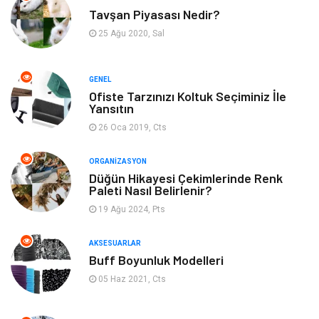
Tavşan Piyasası Nedir?
Tatil
Gıda
25 Ağu 2020, Sal
Organizasyon
Bilgisayara & Yazılım
GENEL
Ofiste Tarzınızı Koltuk Seçiminiz İle
Yeme & İçme
Spor
Yansıtın
26 Oca 2019, Cts
Emlak
Müzik
ORGANIZASYON
Gençlik & Eğlence
Keyif & Hobi
Düğün Hikayesi Çekimlerinde Renk
Paleti Nasıl Belirlenir?
19 Ağu 2024, Pts
Aksesuarlar
Finans& Ekonomi
AKSESUARLAR
Mobilya
Genel Kültür
Buff Boyunluk Modelleri
05 Haz 2021, Cts
Gayrimenkul
Anne & Çocuk