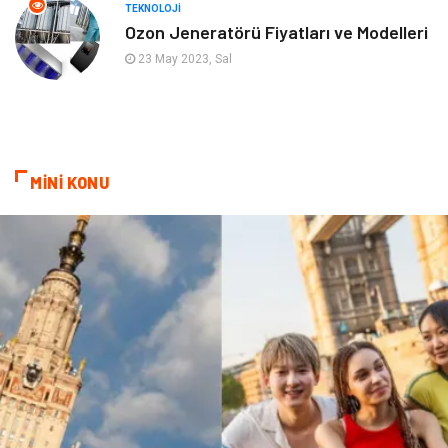
Ev İşleri
Modifiye
TEKNOLOJI
Ozon Jeneratörü Fiyatları ve Modelleri
Astroloji
Bebek Giyim
23 May 2023, Sal
cep telefonu
bilişim
ekonomik
e-ticaret
MİNİ KONU
genel sağlık
reklam
Cam
sosyal
Kına Gecesi
genel blog
Sigorta
Veteriner
kadınlar ve takı
sağlık