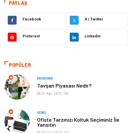
teknoloji
Eğitim & Kariyer
PAYLAŞ
Hukuk
Giyim
Facebook
X / Twitter
X
Elektronik
Makine
Pinterest
Linkedin
Güzellik & Bakım
Dekorasyon
Sağlıklı Yaşam
Gündem
POPÜLER
Otomotiv
Moda
EKONOMIK
Tavşan Piyasası Nedir?
Tatil
Gıda
25 Ağu 2020, Sal
Organizasyon
Bilgisayara & Yazılım
GENEL
Ofiste Tarzınızı Koltuk Seçiminiz İle
Yeme & İçme
Spor
Yansıtın
26 Oca 2019, Cts