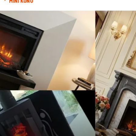
MİNİ KONU
genel sağlık
reklam
Cam
sosyal
Kına Gecesi
genel blog
Sigorta
Veteriner
kadınlar ve takı
sağlık
Spor Malzemeleri