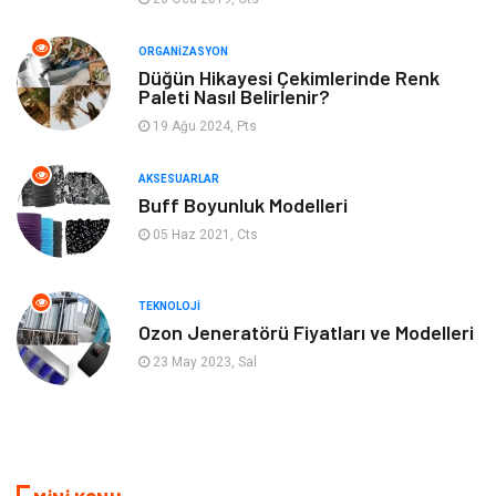
Emlak
Müzik
ORGANIZASYON
Gençlik & Eğlence
Keyif & Hobi
Düğün Hikayesi Çekimlerinde Renk
Paleti Nasıl Belirlenir?
19 Ağu 2024, Pts
Aksesuarlar
Finans& Ekonomi
AKSESUARLAR
Mobilya
Genel Kültür
Buff Boyunluk Modelleri
05 Haz 2021, Cts
Gayrimenkul
Anne & Çocuk
Ev İşleri
Modifiye
TEKNOLOJI
Ozon Jeneratörü Fiyatları ve Modelleri
Astroloji
Bebek Giyim
23 May 2023, Sal
cep telefonu
bilişim
ekonomik
e-ticaret