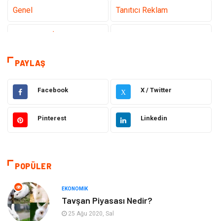
Genel
Tanıtıcı Reklam
Teknoloji & İnternet
Sağlık
teknoloji
Eğitim & Kariyer
PAYLAŞ
Hukuk
Giyim
Facebook
X / Twitter
X
Elektronik
Makine
Pinterest
Linkedin
Güzellik & Bakım
Dekorasyon
Sağlıklı Yaşam
Gündem
POPÜLER
Otomotiv
Moda
EKONOMIK
Tavşan Piyasası Nedir?
Tatil
Gıda
25 Ağu 2020, Sal