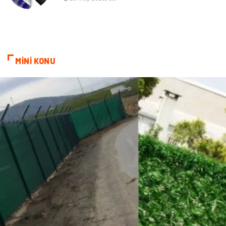
cep telefonu
bilişim
ekonomik
e-ticaret
MİNİ KONU
genel sağlık
reklam
Cam
sosyal
Kına Gecesi
genel blog
Sigorta
Veteriner
kadınlar ve takı
sağlık
Spor Malzemeleri