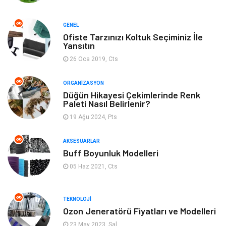
Organizasyon
Bilgisayara & Yazılım
GENEL
Ofiste Tarzınızı Koltuk Seçiminiz İle
Yeme & İçme
Spor
Yansıtın
26 Oca 2019, Cts
Emlak
Müzik
ORGANIZASYON
Gençlik & Eğlence
Keyif & Hobi
Düğün Hikayesi Çekimlerinde Renk
Paleti Nasıl Belirlenir?
19 Ağu 2024, Pts
Aksesuarlar
Finans& Ekonomi
AKSESUARLAR
Mobilya
Genel Kültür
Buff Boyunluk Modelleri
05 Haz 2021, Cts
Gayrimenkul
Anne & Çocuk
Ev İşleri
Modifiye
TEKNOLOJI
Ozon Jeneratörü Fiyatları ve Modelleri
Astroloji
Bebek Giyim
23 May 2023, Sal