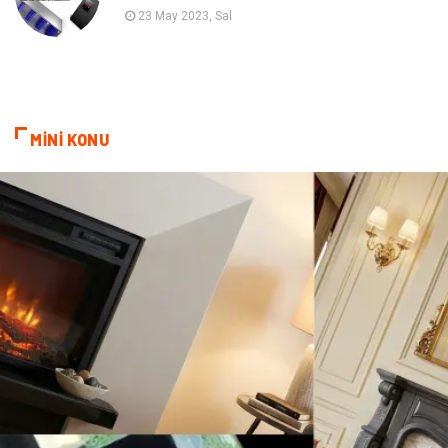
Astroloji
Bebek Giyim
23 May 2023, Sal
cep telefonu
bilişim
ekonomik
e-ticaret
MİNİ KONU
genel sağlık
reklam
Cam
sosyal
Kına Gecesi
genel blog
Sigorta
Veteriner
kadınlar ve takı
sağlık
Spor Malzemeleri