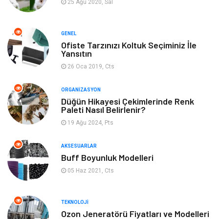
25 Ağu 2020, Sal
Organizasyon
Bilgisayara & Yazılım
GENEL
Ofiste Tarzınızı Koltuk Seçiminiz İle
Yeme & İçme
Spor
Yansıtın
26 Oca 2019, Cts
Emlak
Müzik
ORGANIZASYON
Gençlik & Eğlence
Keyif & Hobi
Düğün Hikayesi Çekimlerinde Renk
Paleti Nasıl Belirlenir?
19 Ağu 2024, Pts
Aksesuarlar
Finans& Ekonomi
AKSESUARLAR
Mobilya
Genel Kültür
Buff Boyunluk Modelleri
05 Haz 2021, Cts
Gayrimenkul
Anne & Çocuk
Ev İşleri
Modifiye
TEKNOLOJI
Ozon Jeneratörü Fiyatları ve Modelleri