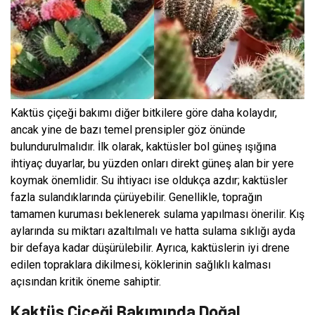
Kaktüs çiçeği bakımı diğer bitkilere göre daha kolaydır,
ancak yine de bazı temel prensipler göz önünde
bulundurulmalıdır. İlk olarak, kaktüsler bol güneş ışığına
ihtiyaç duyarlar, bu yüzden onları direkt güneş alan bir yere
koymak önemlidir. Su ihtiyacı ise oldukça azdır; kaktüsler
fazla sulandıklarında çürüyebilir. Genellikle, toprağın
tamamen kuruması beklenerek sulama yapılması önerilir. Kış
aylarında su miktarı azaltılmalı ve hatta sulama sıklığı ayda
bir defaya kadar düşürülebilir. Ayrıca, kaktüslerin iyi drene
edilen topraklara dikilmesi, köklerinin sağlıklı kalması
açısından kritik öneme sahiptir.
Kaktüs Çiçeği Bakımında Doğal