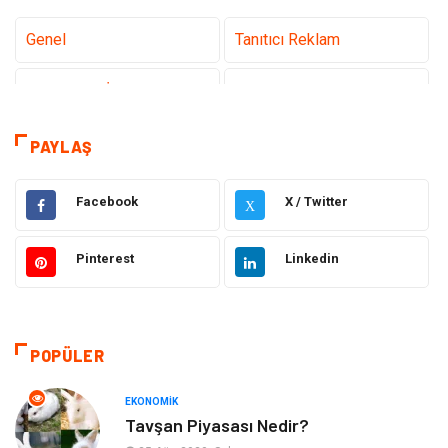
Genel
Tanıtıcı Reklam
Teknoloji & İnternet
Sağlık
teknoloji
Eğitim & Kariyer
PAYLAŞ
Hukuk
Giyim
Facebook
X / Twitter
X
Elektronik
Makine
Pinterest
Linkedin
Güzellik & Bakım
Dekorasyon
Sağlıklı Yaşam
Gündem
POPÜLER
Otomotiv
Moda
EKONOMIK
Tavşan Piyasası Nedir?
Tatil
Gıda