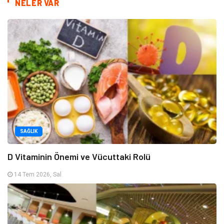
NELER VAR
SAĞLIK
D Vitaminin Önemi ve Vücuttaki Rolü
14 Tem 2026, Sal