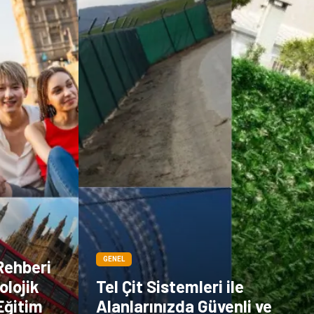
Sigorta
Veteriner
kadınlar ve takı
sağlık
Spor Malzemeleri
GENEL
Rehberi
olojik
Tel Çit Sistemleri ile
Eğitim
Alanlarınızda Güvenli ve