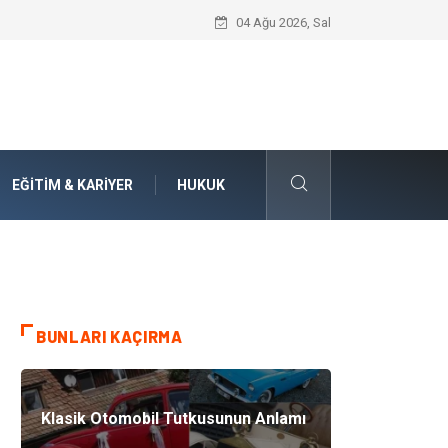
Numaralarla Boyama Kitleri ile Sevdikle
04 Ağu 2026, Sal
EĞITIM & KARIYER
HUKUK
BUNLARI KAÇIRMA
Klasik Otomobil Tutkusunun Anlamı