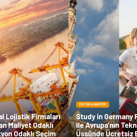
EĞITIM & KARIYER
 Lojistik Firmaları
Study in Germany 
an Maliyet Odaklı
ile Avrupa’nın Tekn
zyon Odaklı Seçim
Üssünde Ücretsiz 