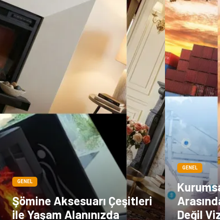
GENEL
GENEL
Kurumsal
Şömine Aksesuarı Çeşitleri
Arasınd
ile Yaşam Alanınızda
Değil Vi