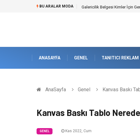
BU ARALAR MODA
Doküman Yönetimi ile Kurumsal H
ANASAYFA
GENEL
TANITICI REKLAM
AnaSayfa
Genel
Kanvas Baskı Tab
Kanvas Baskı Tablo Nereden
Kas 2022, Cum
GENEL