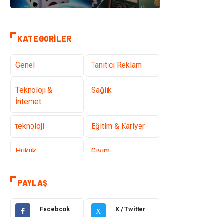
KATEGORILER
Genel
Tanıtıcı Reklam
Teknoloji &
Sağlık
İnternet
teknoloji
Eğitim & Kariyer
Hukuk
Giyim
Elektronik
Makine
PAYLAŞ
Güzellik & Bakım
Dekorasyon
Facebook
X / Twitter
X