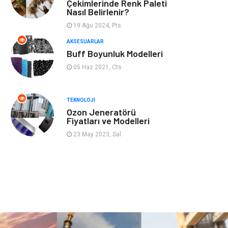
Mobilya
Genel Kültür
Çekimlerinde Renk Paleti
Nasıl Belirlenir?
Gayrimenkul
Anne & Çocuk
19 Ağu 2024, Pts
AKSESUARLAR
Ev İşleri
Modifiye
Buff Boyunluk Modelleri
05 Haz 2021, Cts
Astroloji
Bebek Giyim
TEKNOLOJI
cep telefonu
bilişim
Ozon Jeneratörü
Fiyatları ve Modelleri
ekonomik
e-ticaret
23 May 2023, Sal
genel sağlık
reklam
Cam
sosyal
Kına Gecesi
genel blog