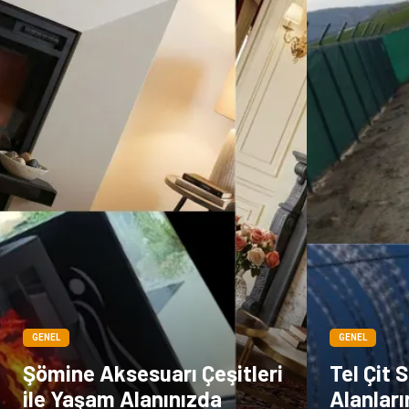
GENEL
GENEL
Şömine Aksesuarı Çeşitleri
Tel Çit S
ile Yaşam Alanınızda
Alanları