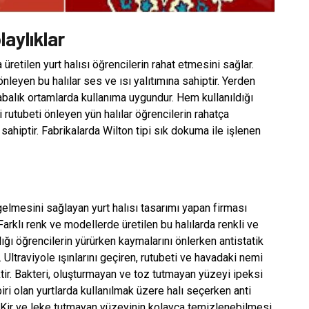
laylıklar
 üretilen yurt halısı öğrencilerin rahat etmesini sağlar.
nleyen bu halılar ses ve ısı yalıtımına sahiptir. Yerden
labalık ortamlarda kullanıma uygundur. Hem kullanıldığı
utubeti önleyen yün halılar öğrencilerin rahatça
ahiptir. Fabrikalarda Wilton tipi sık dokuma ile işlenen
e gelmesini sağlayan yurt halısı tasarımı yapan firması
Farklı renk ve modellerde üretilen bu halılarda renkli ve
lığı öğrencilerin yürürken kaymalarını önlerken antistatik
 Ultraviyole ışınlarını geçiren, rutubeti ve havadaki nemi
tir. Bakteri, oluşturmayan ve toz tutmayan yüzeyi ipeksi
ri olan yurtlarda kullanılmak üzere halı seçerken anti
r. Kir ve leke tutmayan yüzeyinin kolayca temizlenebilmesi