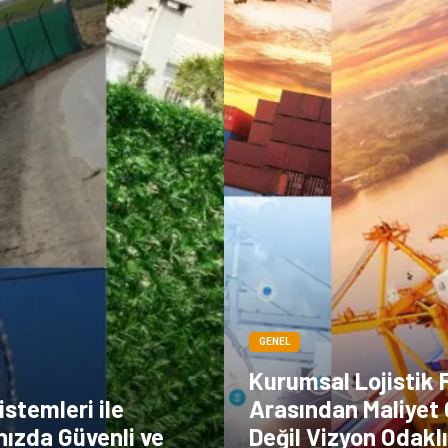
GENEL
Kurumsal Lojistik 
istemleri ile
Arasından Maliyet 
nızda Güvenli ve
Değil Vizyon Odakl