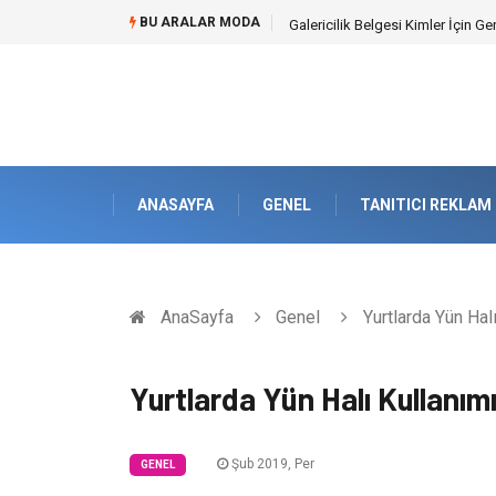
BU ARALAR MODA
Doküman Yönetimi ile Kurumsal H
ANASAYFA
GENEL
TANITICI REKLAM
AnaSayfa
Genel
Yurtlarda Yün Hal
Yurtlarda Yün Halı Kullanım
Şub 2019, Per
GENEL