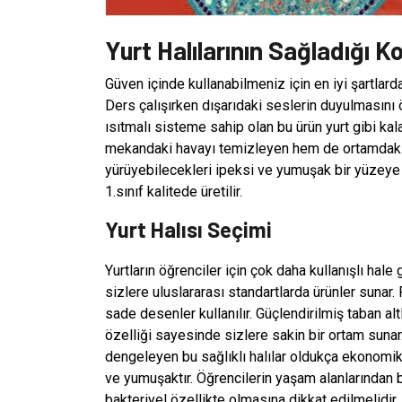
Yurt Halılarının Sağladığı Ko
Güven içinde kullanabilmeniz için en iyi şartlarda
Ders çalışırken dışarıdaki seslerin duyulmasını ö
ısıtmalı sisteme sahip olan bu ürün yurt gibi ka
mekandaki havayı temizleyen hem de ortamdaki r
yürüyebilecekleri ipeksi ve yumuşak bir yüzeye s
1.sınıf kalitede üretilir.
Yurt Halısı Seçimi
Yurtların öğrenciler için çok daha kullanışlı hal
sizlere uluslararası standartlarda ürünler sunar. 
sade desenler kullanılır. Güçlendirilmiş taban alt
özelliği sayesinde sizlere sakin bir ortam sunar.
dengeleyen bu sağlıklı halılar oldukça ekonomik
ve yumuşaktır. Öğrencilerin yaşam alanlarından bi
bakteriyel özellikte olmasına dikkat edilmelidi