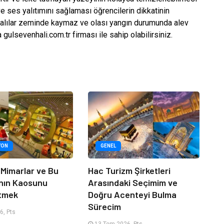
e ses yalıtımını sağlaması öğrencilerin dikkatinin
 halılar zeminde kaymaz ve olası yangın durumunda alev
 gulsevenhali.com.tr firması ile sahip olabilirsiniz.
YON
GENEL
 Mimarlar ve Bu
Hac Turizm Şirketleri
nın Kaosunu
Arasındaki Seçimim ve
Etmek
Doğru Acenteyi Bulma
Sürecim
6, Pts
13 Tem 2026, Pts