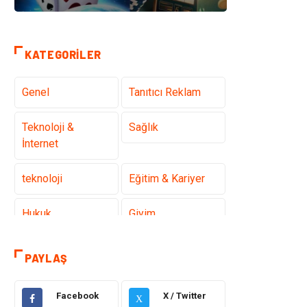
KATEGORILER
Genel
Tanıtıcı Reklam
Teknoloji &
Sağlık
İnternet
teknoloji
Eğitim & Kariyer
Hukuk
Giyim
Elektronik
Makine
PAYLAŞ
Güzellik & Bakım
Dekorasyon
Facebook
X / Twitter
X