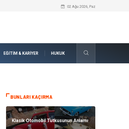
Numaralarla Boyama Kitleri ile Sevdikle
02 Ağu 2026, Paz
EĞITIM & KARIYER
HUKUK
BUNLARI KAÇIRMA
Klasik Otomobil Tutkusunun Anlamı