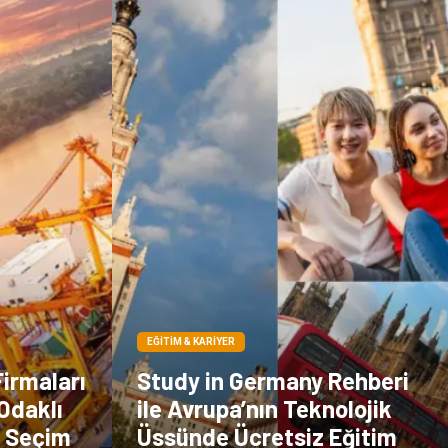
Sigorta
Veteriner
kadınlar ve takı
sağlık
Spor Malzemeleri
EĞITIM & KARIYER
Firmaları
Study in Germany Rehberi
Odaklı
ile Avrupa’nın Teknolojik
ı Seçim
Üssünde Ücretsiz Eğitim