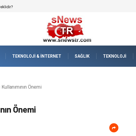
afızanın Dijitalleşmesi
TEKNOLOJI & İNTERNET
SAĞLIK
TEKNOLOJI
ı Kullanımının Önemi
ının Önemi