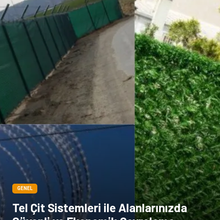
Kına Gecesi
genel blog
Sigorta
Veteriner
kadınlar ve takı
sağlık
Spor Malzemeleri
GENEL
Tel Çit Sistemleri ile Alanlarınızda