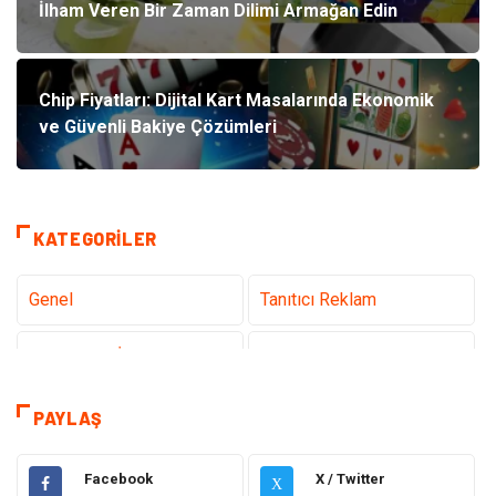
İlham Veren Bir Zaman Dilimi Armağan Edin
Chip Fiyatları: Dijital Kart Masalarında Ekonomik
ve Güvenli Bakiye Çözümleri
KATEGORILER
Genel
Tanıtıcı Reklam
Teknoloji & İnternet
Sağlık
teknoloji
Eğitim & Kariyer
PAYLAŞ
Hukuk
Giyim
Facebook
X / Twitter
X