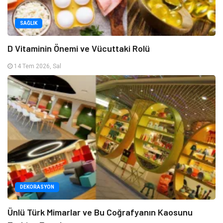
SAĞLIK
D Vitaminin Önemi ve Vücuttaki Rolü
14 Tem 2026, Sal
DEKORASYON
Ünlü Türk Mimarlar ve Bu Coğrafyanın Kaosunu