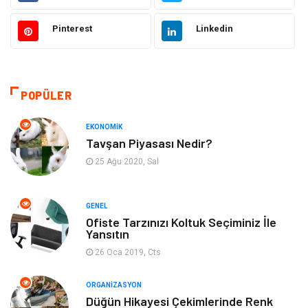
Elektronik
Makine
Pinterest
Linkedin
Güzellik & Bakım
Dekorasyon
Sağlıklı Yaşam
Gündem
POPÜLER
Otomotiv
Moda
EKONOMIK
Tavşan Piyasası Nedir?
Tatil
Gıda
25 Ağu 2020, Sal
Organizasyon
Bilgisayara & Yazılım
GENEL
Ofiste Tarzınızı Koltuk Seçiminiz İle
Yeme & İçme
Spor
Yansıtın
26 Oca 2019, Cts
Emlak
Müzik
ORGANIZASYON
Gençlik & Eğlence
Keyif & Hobi
Düğün Hikayesi Çekimlerinde Renk