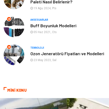
Paleti Nasıl Belirlenir?
19 Ağu 2024, Pts
Aksesuarlar
Finans& Ekonomi
AKSESUARLAR
Mobilya
Genel Kültür
Buff Boyunluk Modelleri
05 Haz 2021, Cts
Gayrimenkul
Anne & Çocuk
Ev İşleri
Modifiye
TEKNOLOJI
Ozon Jeneratörü Fiyatları ve Modelleri
Astroloji
Bebek Giyim
23 May 2023, Sal
cep telefonu
bilişim
ekonomik
e-ticaret
MİNİ KONU
genel sağlık
reklam
Cam
sosyal