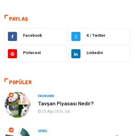
Teknoloji & İnternet
Sağlık
teknoloji
Eğitim & Kariyer
PAYLAŞ
Hukuk
Giyim
Facebook
X / Twitter
X
Elektronik
Makine
Pinterest
Linkedin
Güzellik & Bakım
Dekorasyon
Sağlıklı Yaşam
Gündem
POPÜLER
Otomotiv
Moda
EKONOMIK
Tavşan Piyasası Nedir?
Tatil
Gıda
25 Ağu 2020, Sal
Organizasyon
Bilgisayara & Yazılım
GENEL