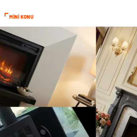
ekonomik
e-ticaret
MİNİ KONU
genel sağlık
reklam
Cam
sosyal
Kına Gecesi
genel blog
Sigorta
Veteriner
kadınlar ve takı
sağlık
Spor Malzemeleri