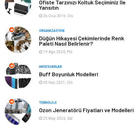
Ofiste Tarzınızı Koltuk Seçiminiz İle
Yeme & İçme
Spor
Yansıtın
26 Oca 2019, Cts
Emlak
Müzik
ORGANIZASYON
Gençlik & Eğlence
Keyif & Hobi
Düğün Hikayesi Çekimlerinde Renk
Paleti Nasıl Belirlenir?
19 Ağu 2024, Pts
Aksesuarlar
Finans& Ekonomi
AKSESUARLAR
Mobilya
Genel Kültür
Buff Boyunluk Modelleri
05 Haz 2021, Cts
Gayrimenkul
Anne & Çocuk
Ev İşleri
Modifiye
TEKNOLOJI
Ozon Jeneratörü Fiyatları ve Modelleri
Astroloji
Bebek Giyim
23 May 2023, Sal
cep telefonu
bilişim