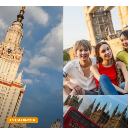
genel sağlık
reklam
Cam
sosyal
Kına Gecesi
genel blog
Sigorta
Veteriner
kadınlar ve takı
sağlık
Spor Malzemeleri
EĞITIM & KARIYER