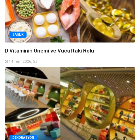
SAĞLIK
D Vitaminin Önemi ve Vücuttaki Rolü
14 Tem 2026, Sal
DEKORASYON