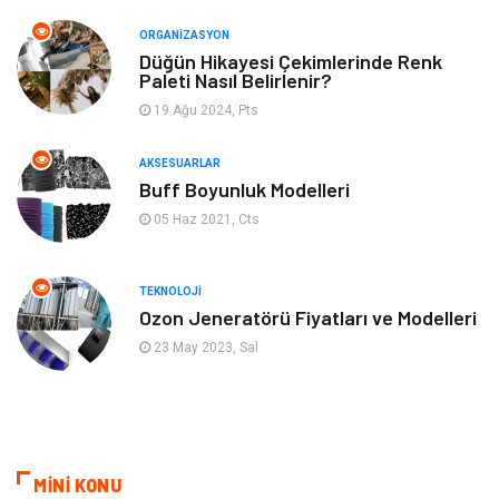
Emlak
Müzik
ORGANIZASYON
Gençlik & Eğlence
Keyif & Hobi
Düğün Hikayesi Çekimlerinde Renk
Paleti Nasıl Belirlenir?
19 Ağu 2024, Pts
Aksesuarlar
Finans& Ekonomi
AKSESUARLAR
Mobilya
Genel Kültür
Buff Boyunluk Modelleri
05 Haz 2021, Cts
Gayrimenkul
Anne & Çocuk
Ev İşleri
Modifiye
TEKNOLOJI
Ozon Jeneratörü Fiyatları ve Modelleri
Astroloji
Bebek Giyim
23 May 2023, Sal
cep telefonu
bilişim
ekonomik
e-ticaret
MİNİ KONU