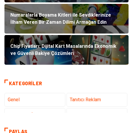
Numaralarla Boyama Kitleri ile Sevdiklerinize
İlham Veren Bir Zaman Dilimi Armağan Edin
Chip Fiyatları: Dijital Kart Masalarında Ekonomik
ve Güvenli Bakiye Çözümleri
KATEGORILER
Genel
Tanıtıcı Reklam
Teknoloji & İnternet
Sağlık
teknoloji
Eğitim & Kariyer
PAYLAŞ