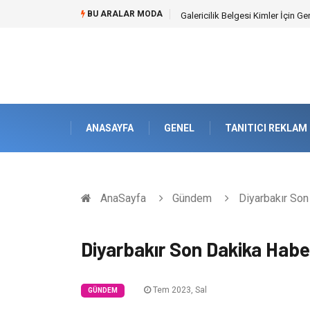
BU ARALAR MODA
Doküman Yönetimi ile Kurumsal H
ANASAYFA
GENEL
TANITICI REKLAM
AnaSayfa
Gündem
Diyarbakır Son
Diyarbakır Son Dakika Habe
Tem 2023, Sal
GÜNDEM