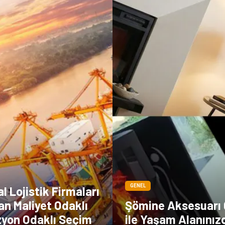
GENEL
 Lojistik Firmaları
an Maliyet Odaklı
Şömine Aksesuarı Ç
zyon Odaklı Seçim
ile Yaşam Alanınız