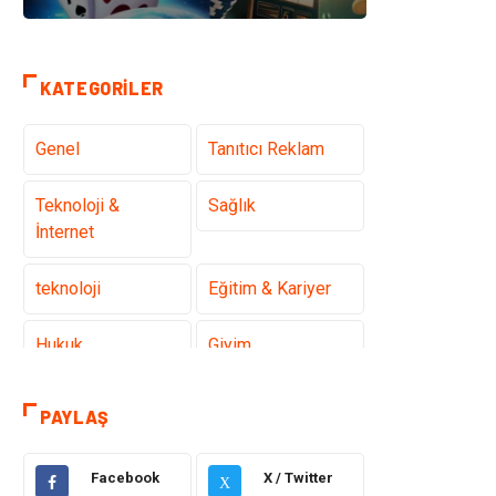
KATEGORILER
Genel
Tanıtıcı Reklam
Teknoloji &
Sağlık
İnternet
teknoloji
Eğitim & Kariyer
Hukuk
Giyim
Elektronik
Makine
PAYLAŞ
Güzellik & Bakım
Dekorasyon
Facebook
X / Twitter
X