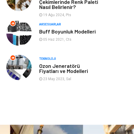
Mobilya
Genel Kültür
Çekimlerinde Renk Paleti
Nasıl Belirlenir?
Gayrimenkul
Anne & Çocuk
19 Ağu 2024, Pts
AKSESUARLAR
Ev İşleri
Modifiye
Buff Boyunluk Modelleri
05 Haz 2021, Cts
Astroloji
Bebek Giyim
TEKNOLOJI
cep telefonu
bilişim
Ozon Jeneratörü
Fiyatları ve Modelleri
ekonomik
e-ticaret
23 May 2023, Sal
genel sağlık
reklam
Cam
sosyal
Kına Gecesi
genel blog