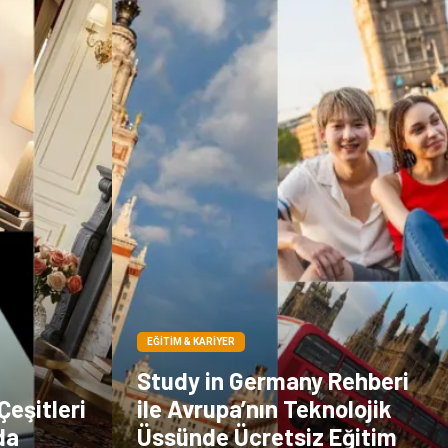
Sigorta
Veteriner
kadınlar ve takı
sağlık
Spor Malzemeleri
EĞITIM & KARIYER
Study in Germany Rehberi
eşitleri
ile Avrupa’nın Teknolojik
da
Üssünde Ücretsiz Eğitim