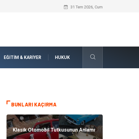
Numaralarla Boyama Kitleri ile Sevdikle
31 Tem 2026, Cum
EĞITIM & KARIYER
HUKUK
BUNLARI KAÇIRMA
Klasik Otomobil Tutkusunun Anlamı