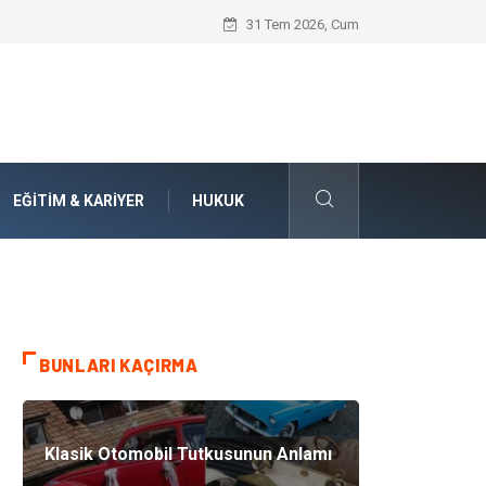
Numaralarla Boyama Kitleri ile Sevdikle
31 Tem 2026, Cum
EĞITIM & KARIYER
HUKUK
BUNLARI KAÇIRMA
Klasik Otomobil Tutkusunun Anlamı