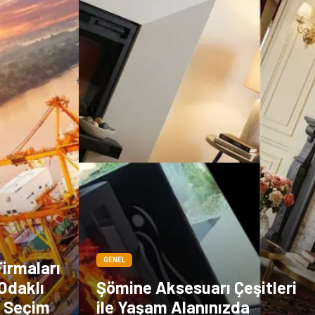
Sigorta
Veteriner
kadınlar ve takı
sağlık
Spor Malzemeleri
GENEL
Firmaları
Odaklı
Şömine Aksesuarı Çeşitleri
ı Seçim
ile Yaşam Alanınızda