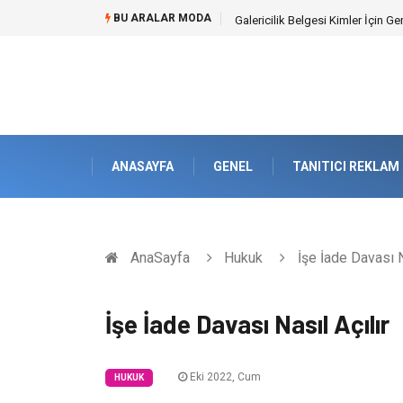
BU ARALAR MODA
Doküman Yönetimi ile Kurumsal H
ANASAYFA
GENEL
TANITICI REKLAM
AnaSayfa
Hukuk
İşe İade Davası N
İşe İade Davası Nasıl Açılır
Eki 2022, Cum
HUKUK