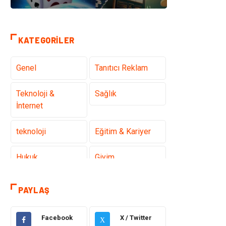
KATEGORILER
Genel
Tanıtıcı Reklam
Teknoloji &
Sağlık
İnternet
teknoloji
Eğitim & Kariyer
Hukuk
Giyim
Elektronik
Makine
PAYLAŞ
Güzellik & Bakım
Dekorasyon
Facebook
X / Twitter
X