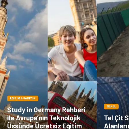
EĞITIM & KARIYER
GENEL
Study in Germany Rehberi
ile Avrupa’nın Teknolojik
Tel Çit S
Üssünde Ücretsiz Eğitim
Alanları