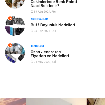
Mobilya
Genel Kültür
Çekimlerinde Renk Paleti
Nasıl Belirlenir?
Gayrimenkul
Anne & Çocuk
19 Ağu 2024, Pts
AKSESUARLAR
Ev İşleri
Modifiye
Buff Boyunluk Modelleri
05 Haz 2021, Cts
Astroloji
Bebek Giyim
TEKNOLOJI
cep telefonu
bilişim
Ozon Jeneratörü
Fiyatları ve Modelleri
ekonomik
e-ticaret
23 May 2023, Sal
genel sağlık
reklam
Cam
sosyal
Kına Gecesi
genel blog