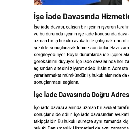
İşe İade Davasında Hizmetl
İşe iade davası, çalışan bir işçinin işveren tara
ve bu durumda işçinin işe iade konusunda dava 
uzman bir iş hukuku avukatı ile çalışmak önemlidi
şekilde sonuçlanarak lehine son bulur. Bazı zama
sergileyebiliyor. Böyle durumlarda ise işçiler al
gereksinimi duyuyor. İşe iade davalarında her 
açısından sitesini ziyaret edebilirsiniz. Adres
yararlanmakta mümkündür. İş hukuk alanında da 
sonuçlanması sağlanır.
İşe İade Davasında Doğru Adre
İşe iade davası alanında uzman bir avukat taraf
sonuçlar elde edilir. İşe iade davasından avukat
takipçisidir. Bu hukuki süreçte aynı zamanda kişil
hukuki Danışmanlık Hizmetleri de aynı zamanda 