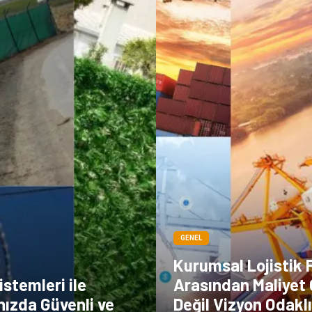
GENEL
Kurumsal Lojistik 
istemleri ile
Arasından Maliyet 
nızda Güvenli ve
Değil Vizyon Odakl