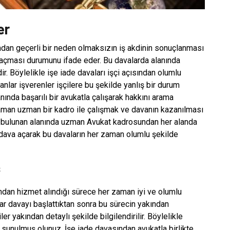
er
fından geçerli bir neden olmaksızın iş akdinin sonuçlanması
açması durumunu ifade eder. Bu davalarda alanında
r. Böylelikle işe iade davaları işçi açısından olumlu
nlar işverenler işçilere bu şekilde yanlış bir durum
anında başarılı bir avukatla çalışarak hakkını arama
zaman uzman bir kadro ile çalışmak ve davanın kazanılması
te bulunan alanında uzman Avukat kadrosundan her alanda
dava açarak bu davaların her zaman olumlu şekilde
s
ından hizmet alındığı sürece her zaman iyi ve olumlu
lar davayı başlattıktan sonra bu sürecin yakından
er yakından detaylı şekilde bilgilendirilir. Böylelikle
sunulmuş olunuz. İşe iade davasından avukatla birlikte