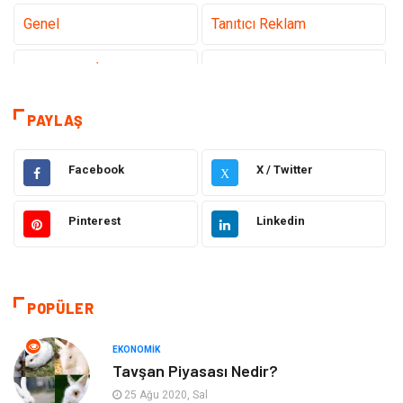
Genel
Tanıtıcı Reklam
Teknoloji & İnternet
Sağlık
teknoloji
Eğitim & Kariyer
PAYLAŞ
Hukuk
Giyim
Facebook
X / Twitter
X
Elektronik
Makine
Pinterest
Linkedin
Güzellik & Bakım
Dekorasyon
Sağlıklı Yaşam
Gündem
POPÜLER
Otomotiv
Moda
EKONOMIK
Tavşan Piyasası Nedir?
Tatil
Gıda
25 Ağu 2020, Sal