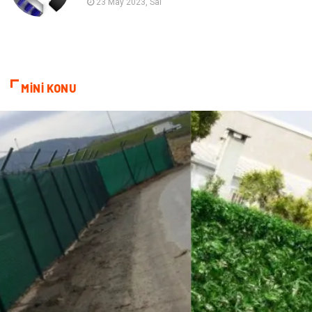
23 May 2023, Sal
cep telefonu
bilişim
ekonomik
e-ticaret
MİNİ KONU
genel sağlık
reklam
Cam
sosyal
Kına Gecesi
genel blog
Sigorta
Veteriner
kadınlar ve takı
sağlık
Spor Malzemeleri