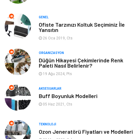
Organizasyon
Bilgisayara & Yazılım
GENEL
Ofiste Tarzınızı Koltuk Seçiminiz İle
Yeme & İçme
Spor
Yansıtın
26 Oca 2019, Cts
Emlak
Müzik
ORGANIZASYON
Gençlik & Eğlence
Keyif & Hobi
Düğün Hikayesi Çekimlerinde Renk
Paleti Nasıl Belirlenir?
19 Ağu 2024, Pts
Aksesuarlar
Finans& Ekonomi
AKSESUARLAR
Mobilya
Genel Kültür
Buff Boyunluk Modelleri
05 Haz 2021, Cts
Gayrimenkul
Anne & Çocuk
Ev İşleri
Modifiye
TEKNOLOJI
Ozon Jeneratörü Fiyatları ve Modelleri
Astroloji
Bebek Giyim