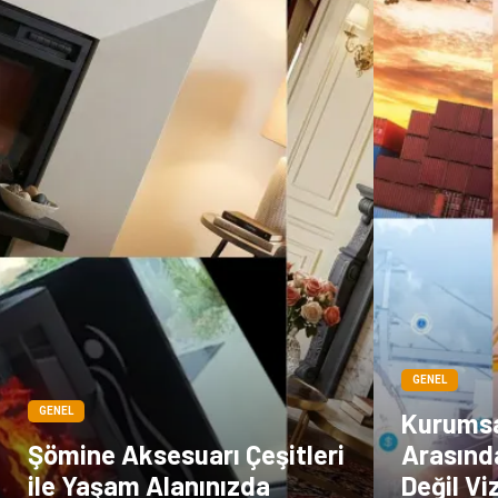
GENEL
GENEL
Kurumsal
Şömine Aksesuarı Çeşitleri
Arasınd
ile Yaşam Alanınızda
Değil Vi