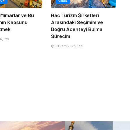
YON
GENEL
 Mimarlar ve Bu
Hac Turizm Şirketleri
nın Kaosunu
Arasındaki Seçimim ve
Etmek
Doğru Acenteyi Bulma
Sürecim
6, Pts
13 Tem 2026, Pts