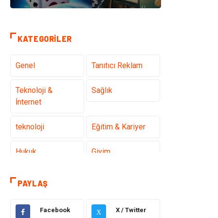
KATEGORILER
Genel
Tanıtıcı Reklam
Teknoloji &
Sağlık
İnternet
teknoloji
Eğitim & Kariyer
Hukuk
Giyim
Elektronik
Makine
PAYLAŞ
Güzellik & Bakım
Dekorasyon
Facebook
X / Twitter
X