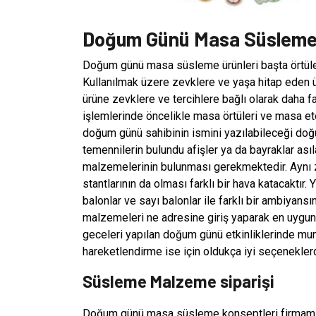
Doğum Günü Masa Süsleme 
Doğum günü masa süsleme ürünleri başta örtüler
Kullanılmak üzere zevklere ve yaşa hitap eden ü
ürüne zevklere ve tercihlere bağlı olarak daha
işlemlerinde öncelikle masa örtüleri ve masa et
doğum günü sahibinin ismini yazılabileceği doğum
temennilerin bulundu afişler ya da bayraklar as
malzemelerinin bulunması gerekmektedir. Aynı
stantlarının da olması farklı bir hava katacaktır
balonlar ve sayı balonlar ile farklı bir ambiya
malzemeleri ne adresine giriş yaparak en uygun f
geceleri yapılan doğum günü etkinliklerinde mu
hareketlendirme ise için oldukça iyi seçeneklerd
Süsleme Malzeme siparişi
Doğum günü masa süsleme konseptleri firmamız 