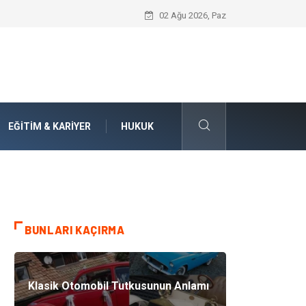
Doküman Yönetimi ile Kurumsal Hafızanı
02 Ağu 2026, Paz
EĞITIM & KARIYER
HUKUK
BUNLARI KAÇIRMA
Klasik Otomobil Tutkusunun Anlamı