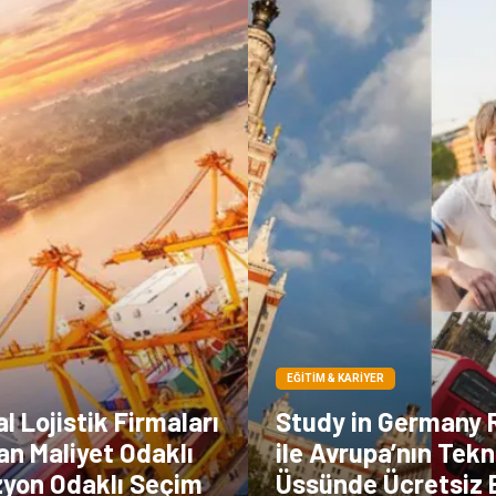
EĞITIM & KARIYER
 Lojistik Firmaları
Study in Germany 
an Maliyet Odaklı
ile Avrupa’nın Tekn
zyon Odaklı Seçim
Üssünde Ücretsiz 