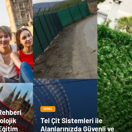
Sigorta
Veteriner
kadınlar ve takı
sağlık
Spor Malzemeleri
GENEL
Rehberi
olojik
Tel Çit Sistemleri ile
Eğitim
Alanlarınızda Güvenli ve