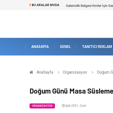
BU ARALAR MODA
Galericilik Belgesi Kimler İçin Ge
ANASAYFA
GENEL
TANITICI REKLAM
AnaSayfa
Organizasyon
Doğum G
Doğum Günü Masa Süslem
Şub 2021, Cum
ORGANIZASYON