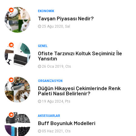
Otomotiv
Moda
EKONOMIK
Tavşan Piyasası Nedir?
Tatil
Gıda
25 Ağu 2020, Sal
Organizasyon
Bilgisayara & Yazılım
GENEL
Ofiste Tarzınızı Koltuk Seçiminiz İle
Yeme & İçme
Spor
Yansıtın
26 Oca 2019, Cts
Emlak
Müzik
ORGANIZASYON
Gençlik & Eğlence
Keyif & Hobi
Düğün Hikayesi Çekimlerinde Renk
Paleti Nasıl Belirlenir?
19 Ağu 2024, Pts
Aksesuarlar
Finans& Ekonomi
AKSESUARLAR
Mobilya
Genel Kültür
Buff Boyunluk Modelleri
05 Haz 2021, Cts
Gayrimenkul
Anne & Çocuk