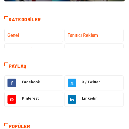
KATEGORILER
Genel
Tanıtıcı Reklam
Teknoloji & İnternet
Sağlık
teknoloji
Eğitim & Kariyer
PAYLAŞ
Hukuk
Giyim
Facebook
X / Twitter
X
Elektronik
Makine
Pinterest
Linkedin
Güzellik & Bakım
Dekorasyon
Sağlıklı Yaşam
Gündem
POPÜLER