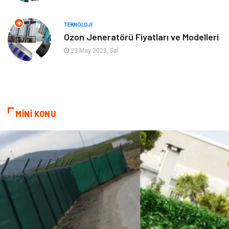
Ev İşleri
Modifiye
TEKNOLOJI
Ozon Jeneratörü Fiyatları ve Modelleri
Astroloji
Bebek Giyim
23 May 2023, Sal
cep telefonu
bilişim
ekonomik
e-ticaret
MİNİ KONU
genel sağlık
reklam
Cam
sosyal
Kına Gecesi
genel blog
Sigorta
Veteriner