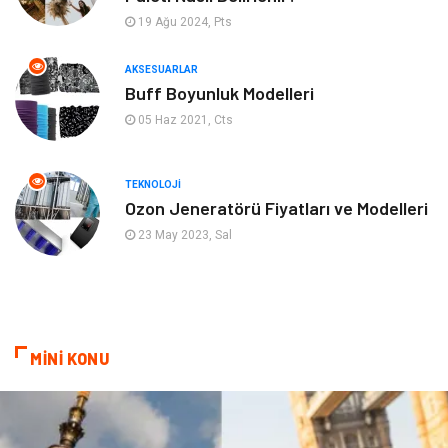
19 Ağu 2024, Pts
Aksesuarlar
Finans& Ekonomi
AKSESUARLAR
Mobilya
Genel Kültür
Buff Boyunluk Modelleri
05 Haz 2021, Cts
Gayrimenkul
Anne & Çocuk
Ev İşleri
Modifiye
TEKNOLOJI
Ozon Jeneratörü Fiyatları ve Modelleri
Astroloji
Bebek Giyim
23 May 2023, Sal
cep telefonu
bilişim
ekonomik
e-ticaret
MİNİ KONU
genel sağlık
reklam
Cam
sosyal