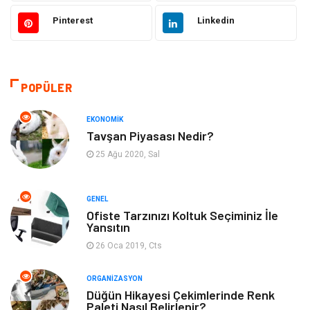
Elektronik
Makine
Pinterest
Linkedin
Güzellik & Bakım
Dekorasyon
Sağlıklı Yaşam
Gündem
POPÜLER
Otomotiv
Moda
EKONOMIK
Tavşan Piyasası Nedir?
Tatil
Gıda
25 Ağu 2020, Sal
Organizasyon
Bilgisayara & Yazılım
GENEL
Ofiste Tarzınızı Koltuk Seçiminiz İle
Yeme & İçme
Spor
Yansıtın
26 Oca 2019, Cts
Emlak
Müzik
ORGANIZASYON
Gençlik & Eğlence
Keyif & Hobi
Düğün Hikayesi Çekimlerinde Renk
Paleti Nasıl Belirlenir?