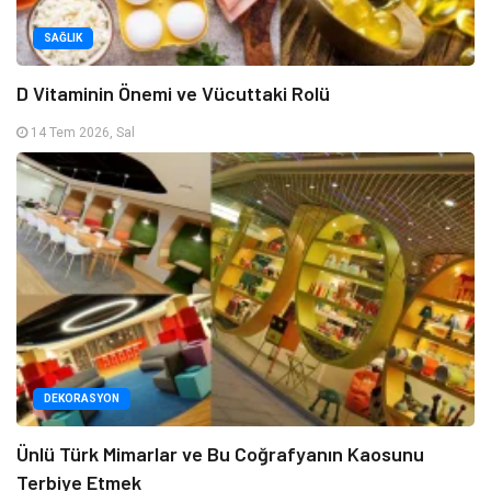
SAĞLIK
D Vitaminin Önemi ve Vücuttaki Rolü
14 Tem 2026, Sal
DEKORASYON
Ünlü Türk Mimarlar ve Bu Coğrafyanın Kaosunu
Terbiye Etmek