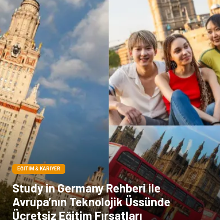
Kına Gecesi
genel blog
Sigorta
Veteriner
kadınlar ve takı
sağlık
Spor Malzemeleri
EĞITIM & KARIYER
Study in Germany Rehberi ile
Avrupa’nın Teknolojik Üssünde
Ücretsiz Eğitim Fırsatları