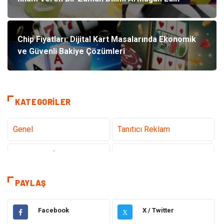
Chip Fiyatları: Dijital Kart Masalarında Ekonomik
ve Güvenli Bakiye Çözümleri
KATEGORILER
Genel
Tanıtıcı Reklam
Teknoloji & İnternet
Sağlık
teknoloji
Eğitim & Kariyer
PAYLAŞ
Hukuk
Giyim
Facebook
X / Twitter
X