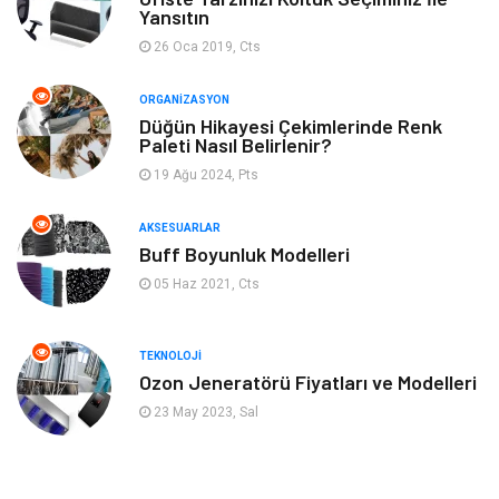
Yeme & İçme
Spor
Yansıtın
26 Oca 2019, Cts
Emlak
Müzik
ORGANIZASYON
Gençlik & Eğlence
Keyif & Hobi
Düğün Hikayesi Çekimlerinde Renk
Paleti Nasıl Belirlenir?
19 Ağu 2024, Pts
Aksesuarlar
Finans& Ekonomi
AKSESUARLAR
Mobilya
Genel Kültür
Buff Boyunluk Modelleri
05 Haz 2021, Cts
Gayrimenkul
Anne & Çocuk
Ev İşleri
Modifiye
TEKNOLOJI
Ozon Jeneratörü Fiyatları ve Modelleri
Astroloji
Bebek Giyim
23 May 2023, Sal
cep telefonu
bilişim