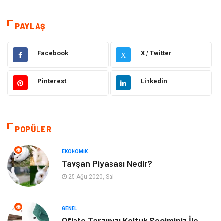
teknoloji
Eğitim & Kariyer
PAYLAŞ
Hukuk
Giyim
Facebook
X / Twitter
X
Elektronik
Makine
Pinterest
Linkedin
Güzellik & Bakım
Dekorasyon
Sağlıklı Yaşam
Gündem
POPÜLER
Otomotiv
Moda
EKONOMIK
Tavşan Piyasası Nedir?
Tatil
Gıda
25 Ağu 2020, Sal
Organizasyon
Bilgisayara & Yazılım
GENEL
Ofiste Tarzınızı Koltuk Seçiminiz İle