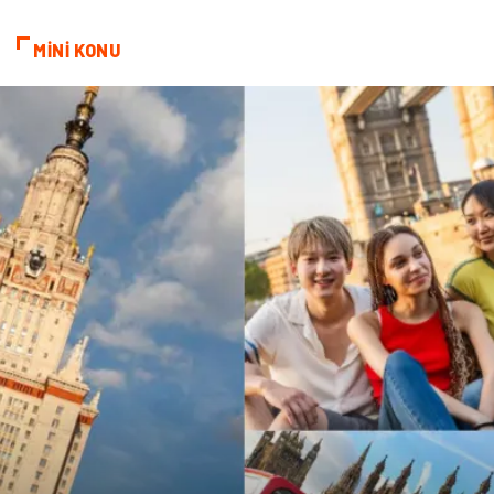
ekonomik
e-ticaret
MİNİ KONU
genel sağlık
reklam
Cam
sosyal
Kına Gecesi
genel blog
Sigorta
Veteriner
kadınlar ve takı
sağlık
Spor Malzemeleri