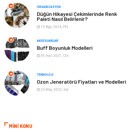
ORGANIZASYON
Gençlik & Eğlence
Keyif & Hobi
Düğün Hikayesi Çekimlerinde Renk
Paleti Nasıl Belirlenir?
19 Ağu 2024, Pts
Aksesuarlar
Finans& Ekonomi
AKSESUARLAR
Mobilya
Genel Kültür
Buff Boyunluk Modelleri
05 Haz 2021, Cts
Gayrimenkul
Anne & Çocuk
Ev İşleri
Modifiye
TEKNOLOJI
Ozon Jeneratörü Fiyatları ve Modelleri
Astroloji
Bebek Giyim
23 May 2023, Sal
cep telefonu
bilişim
ekonomik
e-ticaret
MİNİ KONU