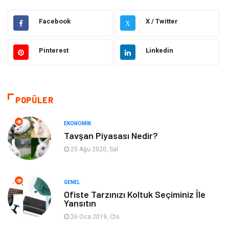
Hukuk
Giyim
Facebook
X / Twitter
X
Elektronik
Makine
Pinterest
Linkedin
Güzellik & Bakım
Dekorasyon
Sağlıklı Yaşam
Gündem
POPÜLER
Otomotiv
Moda
EKONOMIK
Tavşan Piyasası Nedir?
Tatil
Gıda
25 Ağu 2020, Sal
Organizasyon
Bilgisayara & Yazılım
GENEL
Ofiste Tarzınızı Koltuk Seçiminiz İle
Yeme & İçme
Spor
Yansıtın
26 Oca 2019, Cts
Emlak
Müzik