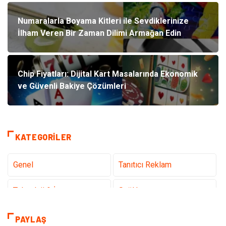
Numaralarla Boyama Kitleri ile Sevdiklerinize
İlham Veren Bir Zaman Dilimi Armağan Edin
Chip Fiyatları: Dijital Kart Masalarında Ekonomik
ve Güvenli Bakiye Çözümleri
KATEGORILER
Genel
Tanıtıcı Reklam
Teknoloji & İnternet
Sağlık
teknoloji
Eğitim & Kariyer
PAYLAŞ