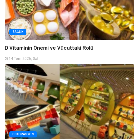
SAĞLIK
D Vitaminin Önemi ve Vücuttaki Rolü
14 Tem 2026, Sal
DEKORASYON