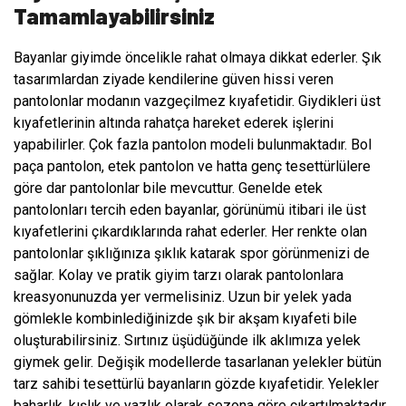
Tamamlayabilirsiniz
Bayanlar giyimde öncelikle rahat olmaya dikkat ederler. Şık
tasarımlardan ziyade kendilerine güven hissi veren
pantolonlar
modanın vazgeçilmez kıyafetidir. Giydikleri üst
kıyafetlerinin altında rahatça hareket ederek işlerini
yapabilirler. Çok fazla pantolon modeli bulunmaktadır. Bol
paça pantolon, etek pantolon ve hatta genç tesettürlülere
göre dar pantolonlar bile mevcuttur. Genelde etek
pantolonları tercih eden bayanlar, görünümü itibari ile üst
kıyafetlerini çıkardıklarında rahat ederler. Her renkte olan
pantolonlar şıklığınıza şıklık katarak spor görünmenizi de
sağlar. Kolay ve pratik giyim tarzı olarak pantolonlara
kreasyonunuzda yer vermelisiniz. Uzun bir yelek yada
gömlekle kombinlediğinizde şık bir akşam kıyafeti bile
oluşturabilirsiniz. Sırtınız üşüdüğünde ilk aklımıza yelek
giymek gelir. Değişik modellerde tasarlanan yelekler bütün
tarz sahibi tesettürlü bayanların gözde kıyafetidir. Yelekler
baharlık, kışlık ve yazlık olarak sezona göre çıkartılmaktadır.