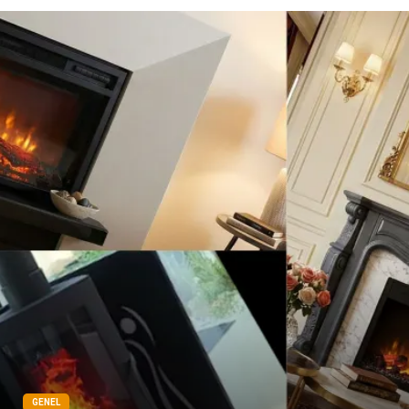
genel sağlık
reklam
Cam
sosyal
Kına Gecesi
genel blog
Sigorta
Veteriner
kadınlar ve takı
sağlık
Spor Malzemeleri
GENEL