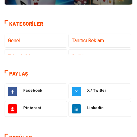
KATEGORILER
Genel
Tanıtıcı Reklam
Teknoloji & İnternet
Sağlık
teknoloji
Eğitim & Kariyer
PAYLAŞ
Hukuk
Giyim
Facebook
X / Twitter
X
Elektronik
Makine
Pinterest
Linkedin
Güzellik & Bakım
Dekorasyon
Sağlıklı Yaşam
Gündem