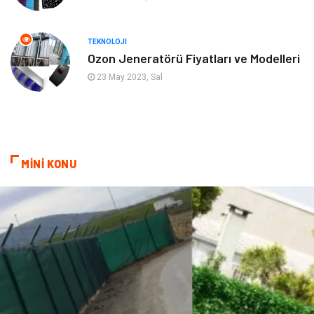
Gayrimenkul
Anne & Çocuk
Ev İşleri
Modifiye
TEKNOLOJI
Ozon Jeneratörü Fiyatları ve Modelleri
Astroloji
Bebek Giyim
23 May 2023, Sal
cep telefonu
bilişim
ekonomik
e-ticaret
MİNİ KONU
genel sağlık
reklam
Cam
sosyal
Kına Gecesi
genel blog
Sigorta
Veteriner