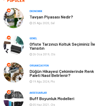
POPÜLER
Otomotiv
Moda
EKONOMIK
Tavşan Piyasası Nedir?
Tatil
Gıda
25 Ağu 2020, Sal
Organizasyon
Bilgisayara & Yazılım
GENEL
Ofiste Tarzınızı Koltuk Seçiminiz İle
Yeme & İçme
Spor
Yansıtın
26 Oca 2019, Cts
Emlak
Müzik
ORGANIZASYON
Gençlik & Eğlence
Keyif & Hobi
Düğün Hikayesi Çekimlerinde Renk
Paleti Nasıl Belirlenir?
19 Ağu 2024, Pts
Aksesuarlar
Finans& Ekonomi
AKSESUARLAR
Mobilya
Genel Kültür
Buff Boyunluk Modelleri
05 Haz 2021, Cts