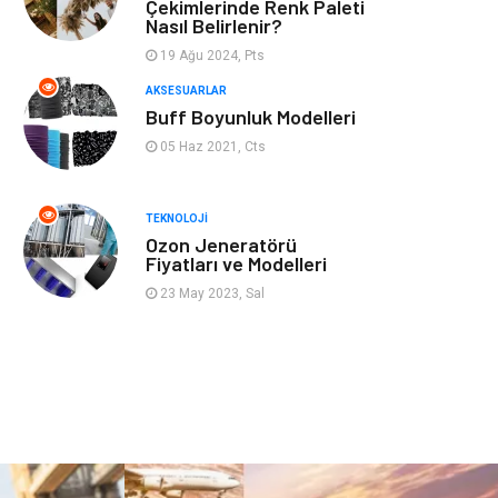
Mobilya
Genel Kültür
Çekimlerinde Renk Paleti
Nasıl Belirlenir?
Gayrimenkul
Anne & Çocuk
19 Ağu 2024, Pts
AKSESUARLAR
Ev İşleri
Modifiye
Buff Boyunluk Modelleri
05 Haz 2021, Cts
Astroloji
Bebek Giyim
TEKNOLOJI
cep telefonu
bilişim
Ozon Jeneratörü
Fiyatları ve Modelleri
ekonomik
e-ticaret
23 May 2023, Sal
genel sağlık
reklam
Cam
sosyal
Kına Gecesi
genel blog