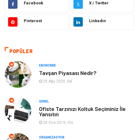
Facebook
X / Twitter
X
Elektronik
Makine
Pinterest
Linkedin
Güzellik & Bakım
Dekorasyon
Sağlıklı Yaşam
Gündem
POPÜLER
Otomotiv
Moda
EKONOMIK
Tavşan Piyasası Nedir?
Tatil
Gıda
25 Ağu 2020, Sal
Organizasyon
Bilgisayara & Yazılım
GENEL
Ofiste Tarzınızı Koltuk Seçiminiz İle
Yeme & İçme
Spor
Yansıtın
26 Oca 2019, Cts
Emlak
Müzik
ORGANIZASYON