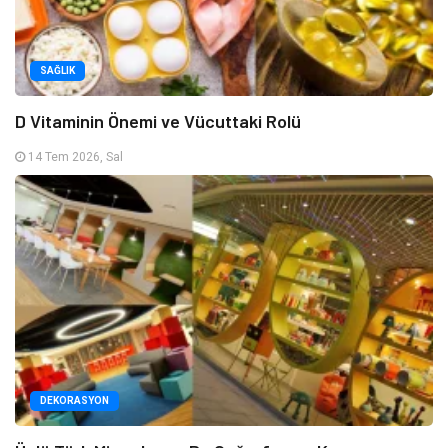
SAĞLIK
D Vitaminin Önemi ve Vücuttaki Rolü
14 Tem 2026, Sal
DEKORASYON