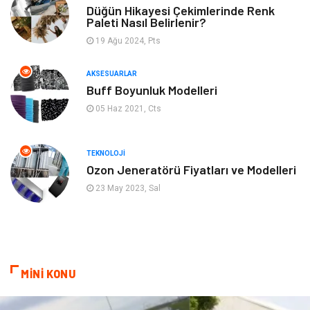
Gençlik & Eğlence
Keyif & Hobi
Düğün Hikayesi Çekimlerinde Renk
Paleti Nasıl Belirlenir?
19 Ağu 2024, Pts
Aksesuarlar
Finans& Ekonomi
AKSESUARLAR
Mobilya
Genel Kültür
Buff Boyunluk Modelleri
05 Haz 2021, Cts
Gayrimenkul
Anne & Çocuk
Ev İşleri
Modifiye
TEKNOLOJI
Ozon Jeneratörü Fiyatları ve Modelleri
Astroloji
Bebek Giyim
23 May 2023, Sal
cep telefonu
bilişim
ekonomik
e-ticaret
MİNİ KONU
genel sağlık
reklam