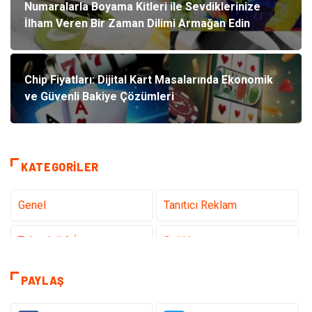
Numaralarla Boyama Kitleri ile Sevdiklerinize
İlham Veren Bir Zaman Dilimi Armağan Edin
Chip Fiyatları: Dijital Kart Masalarında Ekonomik
ve Güvenli Bakiye Çözümleri
KATEGORILER
Genel
Tanıtıcı Reklam
Teknoloji & İnternet
Sağlık
teknoloji
Eğitim & Kariyer
PAYLAŞ
Hukuk
Giyim