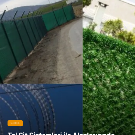
Cam
sosyal
Kına Gecesi
genel blog
Sigorta
Veteriner
kadınlar ve takı
sağlık
Spor Malzemeleri
GENEL
Tel Çit Sistemleri ile Alanlarınızda