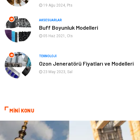
19 Ağu 2024, Pts
Aksesuarlar
Finans& Ekonomi
AKSESUARLAR
Mobilya
Genel Kültür
Buff Boyunluk Modelleri
05 Haz 2021, Cts
Gayrimenkul
Anne & Çocuk
Ev İşleri
Modifiye
TEKNOLOJI
Ozon Jeneratörü Fiyatları ve Modelleri
Astroloji
Bebek Giyim
23 May 2023, Sal
cep telefonu
bilişim
ekonomik
e-ticaret
MİNİ KONU
genel sağlık
reklam
Cam
sosyal