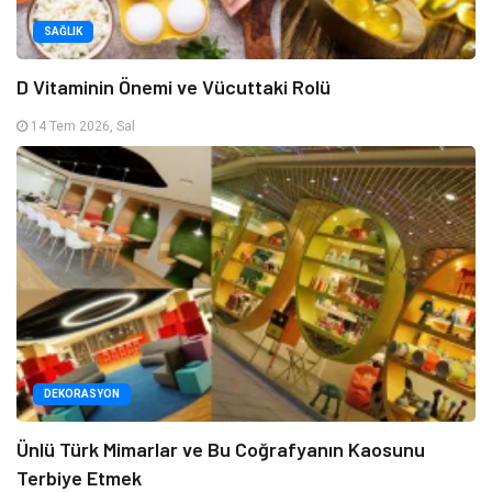
SAĞLIK
D Vitaminin Önemi ve Vücuttaki Rolü
14 Tem 2026, Sal
DEKORASYON
Ünlü Türk Mimarlar ve Bu Coğrafyanın Kaosunu
Terbiye Etmek