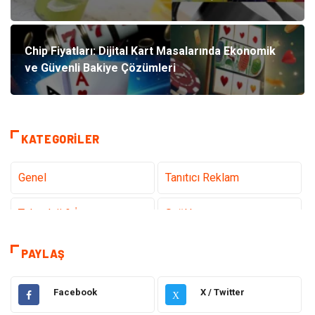
Chip Fiyatları: Dijital Kart Masalarında Ekonomik
ve Güvenli Bakiye Çözümleri
KATEGORILER
Genel
Tanıtıcı Reklam
Teknoloji & İnternet
Sağlık
teknoloji
Eğitim & Kariyer
PAYLAŞ
Hukuk
Giyim
Facebook
X / Twitter
X