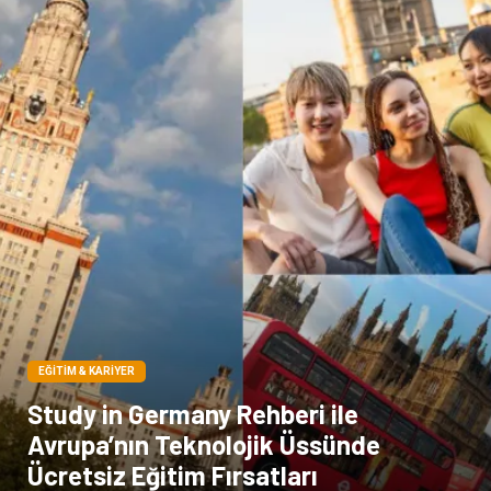
Kına Gecesi
genel blog
Sigorta
Veteriner
kadınlar ve takı
sağlık
Spor Malzemeleri
EĞITIM & KARIYER
Study in Germany Rehberi ile
Avrupa’nın Teknolojik Üssünde
Ücretsiz Eğitim Fırsatları