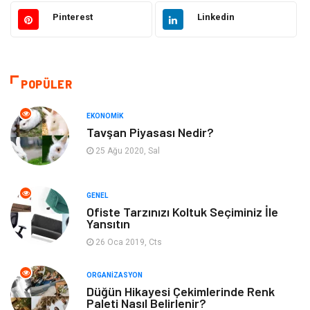
Elektronik
Makine
Pinterest
Linkedin
Güzellik & Bakım
Dekorasyon
Sağlıklı Yaşam
Gündem
POPÜLER
Otomotiv
Moda
EKONOMIK
Tavşan Piyasası Nedir?
Tatil
Gıda
25 Ağu 2020, Sal
Organizasyon
Bilgisayara & Yazılım
GENEL
Ofiste Tarzınızı Koltuk Seçiminiz İle
Yeme & İçme
Spor
Yansıtın
26 Oca 2019, Cts
Emlak
Müzik
ORGANIZASYON
Gençlik & Eğlence
Keyif & Hobi
Düğün Hikayesi Çekimlerinde Renk
Paleti Nasıl Belirlenir?