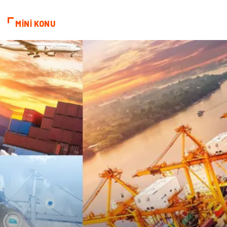
ekonomik
e-ticaret
MİNİ KONU
genel sağlık
reklam
Cam
sosyal
Kına Gecesi
genel blog
Sigorta
Veteriner
kadınlar ve takı
sağlık
Spor Malzemeleri