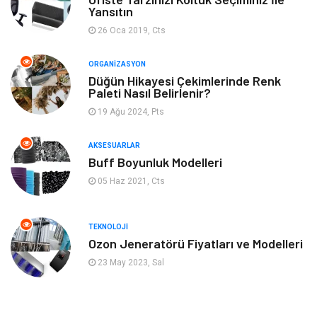
Yeme & İçme
Spor
Yansıtın
26 Oca 2019, Cts
Emlak
Müzik
ORGANIZASYON
Gençlik & Eğlence
Keyif & Hobi
Düğün Hikayesi Çekimlerinde Renk
Paleti Nasıl Belirlenir?
19 Ağu 2024, Pts
Aksesuarlar
Finans& Ekonomi
AKSESUARLAR
Mobilya
Genel Kültür
Buff Boyunluk Modelleri
05 Haz 2021, Cts
Gayrimenkul
Anne & Çocuk
Ev İşleri
Modifiye
TEKNOLOJI
Ozon Jeneratörü Fiyatları ve Modelleri
Astroloji
Bebek Giyim
23 May 2023, Sal
cep telefonu
bilişim