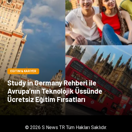
kadınlar ve takı
sağlık
Spor Malzemeleri
EĞITIM & KARIYER
Study in Germany Rehberi ile
Avrupa’nın Teknolojik Üssünde
Ücretsiz Eğitim Fırsatları
© 2026 S News TR Tüm Hakları Saklıdır.