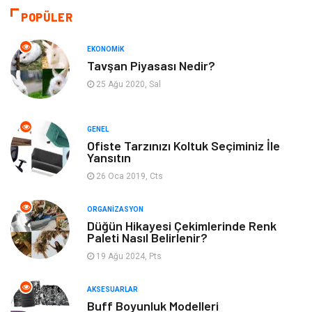
Sağlıklı Yaşam
Gündem
POPÜLER
Otomotiv
Moda
EKONOMIK
Tavşan Piyasası Nedir?
Tatil
Gıda
25 Ağu 2020, Sal
Organizasyon
Bilgisayara & Yazılım
GENEL
Ofiste Tarzınızı Koltuk Seçiminiz İle
Yeme & İçme
Spor
Yansıtın
26 Oca 2019, Cts
Emlak
Müzik
ORGANIZASYON
Gençlik & Eğlence
Keyif & Hobi
Düğün Hikayesi Çekimlerinde Renk
Paleti Nasıl Belirlenir?
19 Ağu 2024, Pts
Aksesuarlar
Finans& Ekonomi
AKSESUARLAR
Mobilya
Genel Kültür
Buff Boyunluk Modelleri