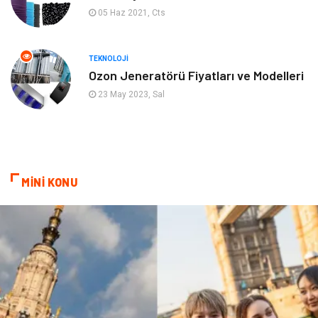
05 Haz 2021, Cts
Gayrimenkul
Anne & Çocuk
Ev İşleri
Modifiye
TEKNOLOJI
Ozon Jeneratörü Fiyatları ve Modelleri
Astroloji
Bebek Giyim
23 May 2023, Sal
cep telefonu
bilişim
ekonomik
e-ticaret
MİNİ KONU
genel sağlık
reklam
Cam
sosyal
Kına Gecesi
genel blog
Sigorta
Veteriner