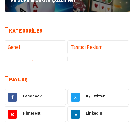
ve Güvenli Bakiye Çözümleri
KATEGORILER
Genel
Tanıtıcı Reklam
Teknoloji & İnternet
Sağlık
teknoloji
Eğitim & Kariyer
PAYLAŞ
Hukuk
Giyim
Facebook
X / Twitter
X
Elektronik
Makine
Pinterest
Linkedin
Güzellik & Bakım
Dekorasyon