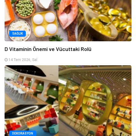
SAĞLIK
D Vitaminin Önemi ve Vücuttaki Rolü
14 Tem 2026, Sal
DEKORASYON