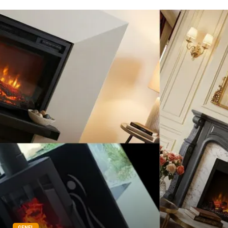
genel sağlık
reklam
Cam
sosyal
Kına Gecesi
genel blog
Sigorta
Veteriner
kadınlar ve takı
sağlık
Spor Malzemeleri
GENEL