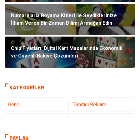
Numaralarla Boyama Kitleri ile Sevdiklerinize
İlham Veren Bir Zaman Dilimi Armağan Edin
Chip Fiyatları: Dijital Kart Masalarında Ekonomik
ve Güvenli Bakiye Çözümleri
KATEGORILER
Genel
Tanıtıcı Reklam
Teknoloji & İnternet
Sağlık
teknoloji
Eğitim & Kariyer
PAYLAŞ