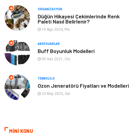
ORGANIZASYON
Gençlik & Eğlence
Keyif & Hobi
Düğün Hikayesi Çekimlerinde Renk
Paleti Nasıl Belirlenir?
19 Ağu 2024, Pts
Aksesuarlar
Finans& Ekonomi
AKSESUARLAR
Mobilya
Genel Kültür
Buff Boyunluk Modelleri
05 Haz 2021, Cts
Gayrimenkul
Anne & Çocuk
Ev İşleri
Modifiye
TEKNOLOJI
Ozon Jeneratörü Fiyatları ve Modelleri
Astroloji
Bebek Giyim
23 May 2023, Sal
cep telefonu
bilişim
ekonomik
e-ticaret
MİNİ KONU