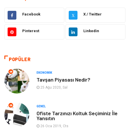
Hukuk
Giyim
Facebook
X / Twitter
X
Elektronik
Makine
Pinterest
Linkedin
Güzellik & Bakım
Dekorasyon
Sağlıklı Yaşam
Gündem
POPÜLER
Otomotiv
Moda
EKONOMIK
Tavşan Piyasası Nedir?
Tatil
Gıda
25 Ağu 2020, Sal
Organizasyon
Bilgisayara & Yazılım
GENEL
Ofiste Tarzınızı Koltuk Seçiminiz İle
Yeme & İçme
Spor
Yansıtın
26 Oca 2019, Cts
Emlak
Müzik