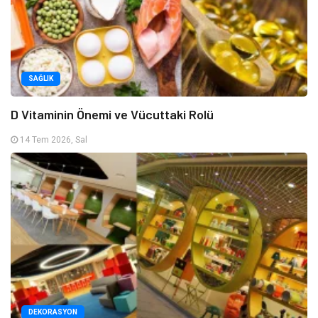
SAĞLIK
D Vitaminin Önemi ve Vücuttaki Rolü
14 Tem 2026, Sal
DEKORASYON