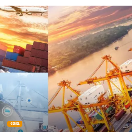
genel sağlık
reklam
Cam
sosyal
Kına Gecesi
genel blog
Sigorta
Veteriner
kadınlar ve takı
sağlık
Spor Malzemeleri
GENEL