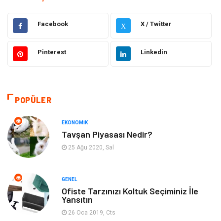
Hukuk
Giyim
Facebook
X / Twitter
X
Elektronik
Makine
Pinterest
Linkedin
Güzellik & Bakım
Dekorasyon
Sağlıklı Yaşam
Gündem
POPÜLER
Otomotiv
Moda
EKONOMIK
Tavşan Piyasası Nedir?
Tatil
Gıda
25 Ağu 2020, Sal
Organizasyon
Bilgisayara & Yazılım
GENEL
Ofiste Tarzınızı Koltuk Seçiminiz İle
Yeme & İçme
Spor
Yansıtın
26 Oca 2019, Cts
Emlak
Müzik