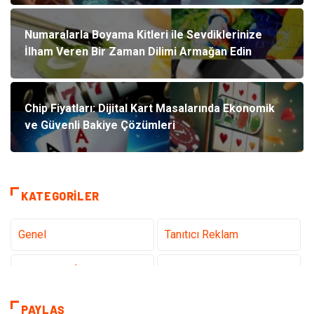
Numaralarla Boyama Kitleri ile Sevdiklerinize
İlham Veren Bir Zaman Dilimi Armağan Edin
Chip Fiyatları: Dijital Kart Masalarında Ekonomik
ve Güvenli Bakiye Çözümleri
KATEGORILER
Genel
Tanıtıcı Reklam
Teknoloji & İnternet
Sağlık
teknoloji
Eğitim & Kariyer
PAYLAŞ