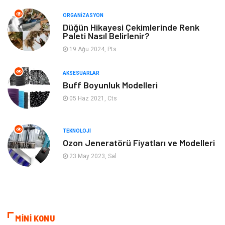
ORGANIZASYON
Gençlik & Eğlence
Keyif & Hobi
Düğün Hikayesi Çekimlerinde Renk
Paleti Nasıl Belirlenir?
19 Ağu 2024, Pts
Aksesuarlar
Finans& Ekonomi
AKSESUARLAR
Mobilya
Genel Kültür
Buff Boyunluk Modelleri
05 Haz 2021, Cts
Gayrimenkul
Anne & Çocuk
Ev İşleri
Modifiye
TEKNOLOJI
Ozon Jeneratörü Fiyatları ve Modelleri
Astroloji
Bebek Giyim
23 May 2023, Sal
cep telefonu
bilişim
ekonomik
e-ticaret
MİNİ KONU