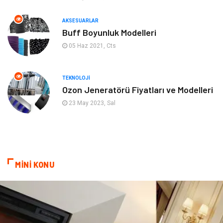
AKSESUARLAR
Mobilya
Genel Kültür
Buff Boyunluk Modelleri
05 Haz 2021, Cts
Gayrimenkul
Anne & Çocuk
Ev İşleri
Modifiye
TEKNOLOJI
Ozon Jeneratörü Fiyatları ve Modelleri
Astroloji
Bebek Giyim
23 May 2023, Sal
cep telefonu
bilişim
ekonomik
e-ticaret
MİNİ KONU
genel sağlık
reklam
Cam
sosyal