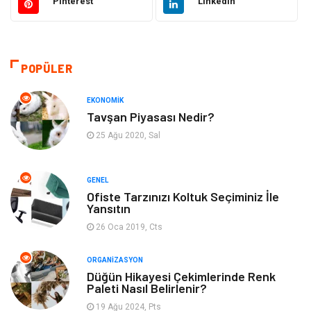
Pinterest
Linkedin
Güzellik & Bakım
Dekorasyon
Sağlıklı Yaşam
Gündem
POPÜLER
Otomotiv
Moda
EKONOMIK
Tavşan Piyasası Nedir?
Tatil
Gıda
25 Ağu 2020, Sal
Organizasyon
Bilgisayara & Yazılım
GENEL
Ofiste Tarzınızı Koltuk Seçiminiz İle
Yeme & İçme
Spor
Yansıtın
26 Oca 2019, Cts
Emlak
Müzik
ORGANIZASYON
Gençlik & Eğlence
Keyif & Hobi
Düğün Hikayesi Çekimlerinde Renk
Paleti Nasıl Belirlenir?
19 Ağu 2024, Pts
Aksesuarlar
Finans& Ekonomi