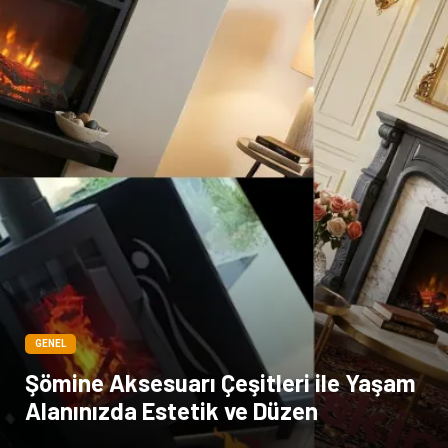
Kına Gecesi
genel blog
Sigorta
Veteriner
kadınlar ve takı
sağlık
Spor Malzemeleri
GENEL
Şömine Aksesuarı Çeşitleri ile Yaşam
Alanınızda Estetik ve Düzen