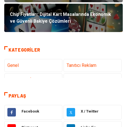
Chip Fiyatları: Dijital Kart Masalarında Ekonomik
ve Güvenli Bakiye Çözümleri
KATEGORILER
Genel
Tanıtıcı Reklam
Teknoloji & İnternet
Sağlık
teknoloji
Eğitim & Kariyer
PAYLAŞ
Hukuk
Giyim
Facebook
X / Twitter
X
Elektronik
Makine