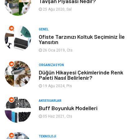
Tavşan Piyasası Nedir?
Tatil
Gıda
25 Ağu 2020, Sal
Organizasyon
Bilgisayara & Yazılım
GENEL
Ofiste Tarzınızı Koltuk Seçiminiz İle
Yeme & İçme
Spor
Yansıtın
26 Oca 2019, Cts
Emlak
Müzik
ORGANIZASYON
Gençlik & Eğlence
Keyif & Hobi
Düğün Hikayesi Çekimlerinde Renk
Paleti Nasıl Belirlenir?
19 Ağu 2024, Pts
Aksesuarlar
Finans& Ekonomi
AKSESUARLAR
Mobilya
Genel Kültür
Buff Boyunluk Modelleri
05 Haz 2021, Cts
Gayrimenkul
Anne & Çocuk
Ev İşleri
Modifiye
TEKNOLOJI