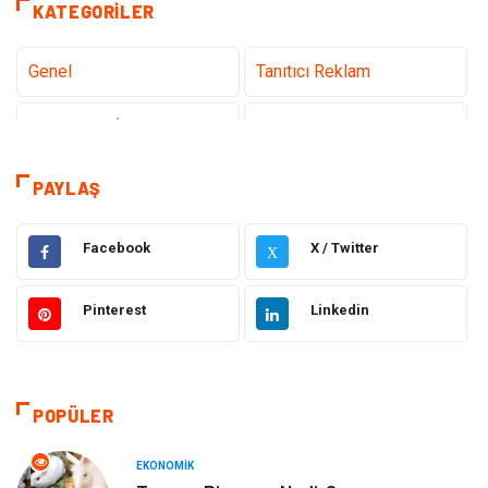
KATEGORILER
Genel
Tanıtıcı Reklam
Teknoloji & İnternet
Sağlık
teknoloji
Eğitim & Kariyer
PAYLAŞ
Hukuk
Giyim
Facebook
X / Twitter
X
Elektronik
Makine
Pinterest
Linkedin
Güzellik & Bakım
Dekorasyon
Sağlıklı Yaşam
Gündem
POPÜLER
Otomotiv
Moda
EKONOMIK