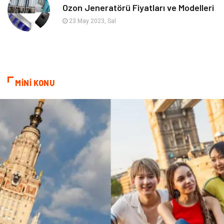
Ozon Jeneratörü Fiyatları ve Modelleri
Astroloji
Bebek Giyim
23 May 2023, Sal
cep telefonu
bilişim
ekonomik
e-ticaret
MİNİ KONU
genel sağlık
reklam
Cam
sosyal
Kına Gecesi
genel blog
Sigorta
Veteriner
kadınlar ve takı
sağlık
Spor Malzemeleri