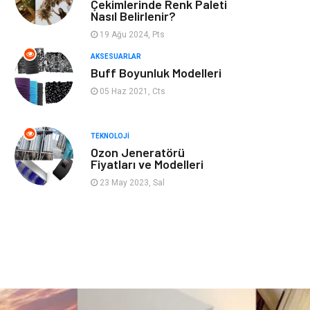
Mobilya
Genel Kültür
Çekimlerinde Renk Paleti
Nasıl Belirlenir?
Gayrimenkul
Anne & Çocuk
19 Ağu 2024, Pts
AKSESUARLAR
Ev İşleri
Modifiye
Buff Boyunluk Modelleri
05 Haz 2021, Cts
Astroloji
Bebek Giyim
TEKNOLOJI
cep telefonu
bilişim
Ozon Jeneratörü
Fiyatları ve Modelleri
ekonomik
e-ticaret
23 May 2023, Sal
genel sağlık
reklam
Cam
sosyal
Kına Gecesi
genel blog