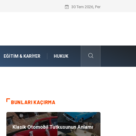
Doküman Yönetimi ile Kurumsal Hafızanı
30 Tem 2026, Per
EĞITIM & KARIYER
HUKUK
BUNLARI KAÇIRMA
Klasik Otomobil Tutkusunun Anlamı