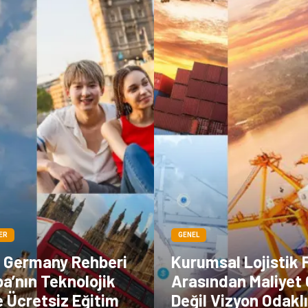
ER
GENEL
n Germany Rehberi
Kurumsal Lojistik 
pa’nın Teknolojik
Arasından Maliyet 
 Ücretsiz Eğitim
Değil Vizyon Odakl