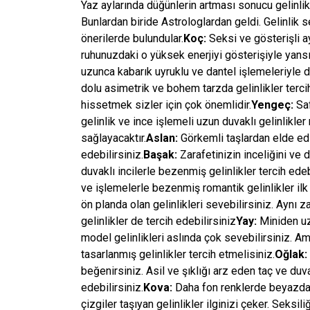
Yaz aylarında düğünlerin artması sonucu gelinlik 
Bunlardan biride Astrologlardan geldi. Gelinlik s
önerilerde bulundular.
Koç:
Seksi ve gösterişli a
ruhunuzdaki o yüksek enerjiyi gösterişiyle yansı
uzunca kabarık uyruklu ve dantel işlemeleriyle do
dolu asimetrik ve bohem tarzda gelinlikler tercih
hissetmek sizler için çok önemlidir.
Yengeç:
Saf
gelinlik ve ince işlemeli uzun duvaklı gelinlikle
sağlayacaktır.
Aslan:
Görkemli taşlardan elde edile
edebilirsiniz.
Başak:
Zarafetinizin inceliğini ve 
duvaklı incilerle bezenmiş gelinlikler tercih edeb
ve işlemelerle bezenmiş romantik gelinlikler ilk 
ön planda olan gelinlikleri sevebilirsiniz. Aynı
gelinlikler de tercih edebilirsiniz
Yay:
Miniden uz
model gelinlikleri aslında çok sevebilirsiniz. Am
tasarlanmış gelinlikler tercih etmelisiniz.
Oğlak:
beğenirsiniz. Asil ve şıklığı arz eden taç ve duva
edebilirsiniz.
Kova:
Daha fon renklerde beyazda
çizgiler taşıyan gelinlikler ilginizi çeker. Seksil