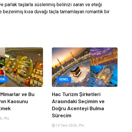
e parlak taşlarla süslenmiş belinizi saran ve eteği
lerle bezenmiş kısa duvağı taçla tamamlayan romantik bir
YON
GENEL
 Mimarlar ve Bu
Hac Turizm Şirketleri
nın Kaosunu
Arasındaki Seçimim ve
Etmek
Doğru Acenteyi Bulma
Sürecim
6, Pts
13 Tem 2026, Pts