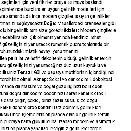
seçimleri için yeni fikirler ortaya atılmaya başlandı.
eçimlerinde burçlara en uygun gelinlik modelleri için
ynı zamanda da ince modern çizgiler taşıyan gelinlikler
tmanızı sağlayacaktır.
Boğa:
Masallardaki prensesler gibi
lu bir gelinlik tam size göredir.
İkizler:
Modern çizgilerle
 edebilirsiniz. Şık olmanın yanında kendinizi rahat
 güzelliğinizi yansıtacak romantik pudra tonlarında bir
r ruhunuzdaki mistik havayı yansıtmanızı
n pırıltılar ve hafif dekoltenin olduğu gelinlikler tercih
duru güzelliğinizi yansıtacağınız düz uzun kuyruklu ve
ilirsiniz.
Terazi:
Gül ve papatya motiflerinin işlendiği inci
tercihiniz olmalı.
Akrep:
Seksi ve dar kesimli, dekoltesi
 zamanda da masum ve doğal güzelliğinizi belli eden
una doğru dar kesim bedeninizi saran kabarık etekli
a daha çılgın, çekici, biraz fazla süslü size özgü
Farklı dönemlerde kendini tarz edinmiş gelinlikleri
ktaki ince işlemelerin ön planda olan bir gelinlik tercih
n pudraya hatta gülkurusuna uzanan modern ve asimetrik
iğinizi ön planda yansıtabileceğiniz gelinlikler tercih