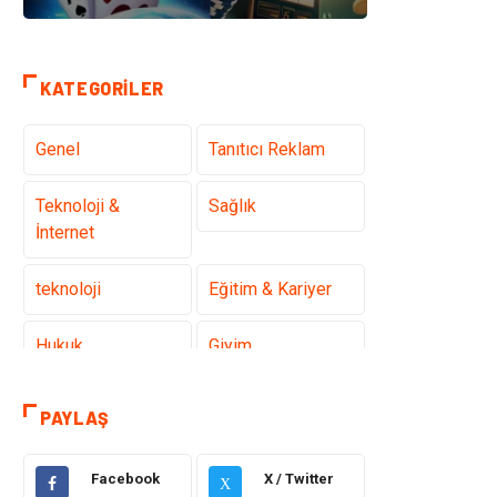
KATEGORILER
Genel
Tanıtıcı Reklam
Teknoloji &
Sağlık
İnternet
teknoloji
Eğitim & Kariyer
Hukuk
Giyim
Elektronik
Makine
PAYLAŞ
Güzellik & Bakım
Dekorasyon
Facebook
X / Twitter
X