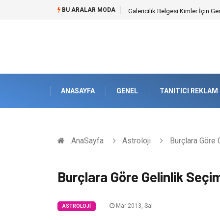
BU ARALAR MODA
Galericilik Belgesi Kimler İçin Ge
ANASAYFA
GENEL
TANITICI REKLAM
AnaSayfa
Astroloji
Burçlara Göre G
Burçlara Göre Gelinlik Seçi
Mar 2013, Sal
ASTROLOJI