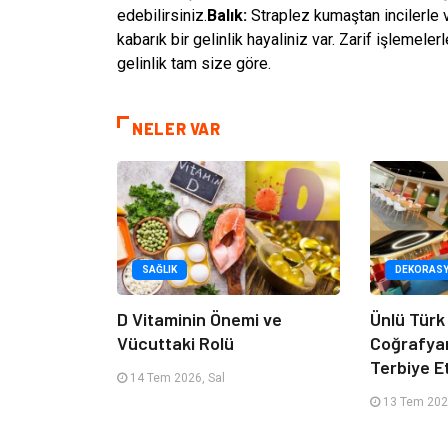
edebilirsiniz.
Balık:
Straplez kumaştan incilerle v
kabarık bir gelinlik hayaliniz var. Zarif işleme
gelinlik tam size göre.
NELER VAR
SAĞLIK
DEKORAS
D Vitaminin Önemi ve
Ünlü Türk
Vücuttaki Rolü
Coğrafya
Terbiye 
14 Tem 2026, Sal
13 Tem 202