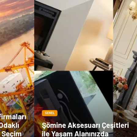
Sigorta
Veteriner
kadınlar ve takı
sağlık
Spor Malzemeleri
GENEL
Firmaları
Odaklı
Şömine Aksesuarı Çeşitleri
ı Seçim
ile Yaşam Alanınızda