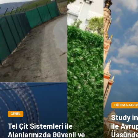
EĞITIM & KARIY
GENEL
Study i
Tel Çit Sistemleri ile
ile Avru
Alanlarınızda Güvenli ve
Üssünde