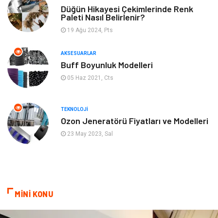
Gençlik & Eğlence
Keyif & Hobi
Düğün Hikayesi Çekimlerinde Renk
Paleti Nasıl Belirlenir?
19 Ağu 2024, Pts
Aksesuarlar
Finans& Ekonomi
AKSESUARLAR
Mobilya
Genel Kültür
Buff Boyunluk Modelleri
05 Haz 2021, Cts
Gayrimenkul
Anne & Çocuk
Ev İşleri
Modifiye
TEKNOLOJI
Ozon Jeneratörü Fiyatları ve Modelleri
Astroloji
Bebek Giyim
23 May 2023, Sal
cep telefonu
bilişim
ekonomik
e-ticaret
MİNİ KONU
genel sağlık
reklam