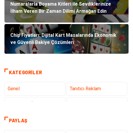
Numaralarla Boyama Kitleri ile Sevdiklerinize
İlham Veren Bir Zaman Dilimi Armağan Edin
Chip Fiyatları: Dijital Kart Masalarında Ekonomik
ve Güvenli Bakiye Çözümleri
KATEGORILER
Genel
Tanıtıcı Reklam
Teknoloji & İnternet
Sağlık
teknoloji
Eğitim & Kariyer
PAYLAŞ