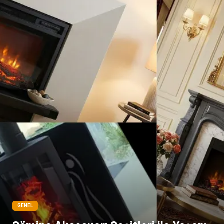
Cam
sosyal
Kına Gecesi
genel blog
Sigorta
Veteriner
kadınlar ve takı
sağlık
Spor Malzemeleri
GENEL