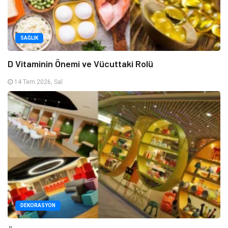
SAĞLIK
D Vitaminin Önemi ve Vücuttaki Rolü
14 Tem 2026, Sal
DEKORASYON