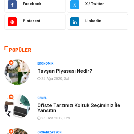
Hukuk
Giyim
Facebook
X / Twitter
X
Elektronik
Makine
Pinterest
Linkedin
Güzellik & Bakım
Dekorasyon
Sağlıklı Yaşam
Gündem
POPÜLER
Otomotiv
Moda
EKONOMIK
Tavşan Piyasası Nedir?
Tatil
Gıda
25 Ağu 2020, Sal
Organizasyon
Bilgisayara & Yazılım
GENEL
Ofiste Tarzınızı Koltuk Seçiminiz İle
Yeme & İçme
Spor
Yansıtın
26 Oca 2019, Cts
Emlak
Müzik
ORGANIZASYON