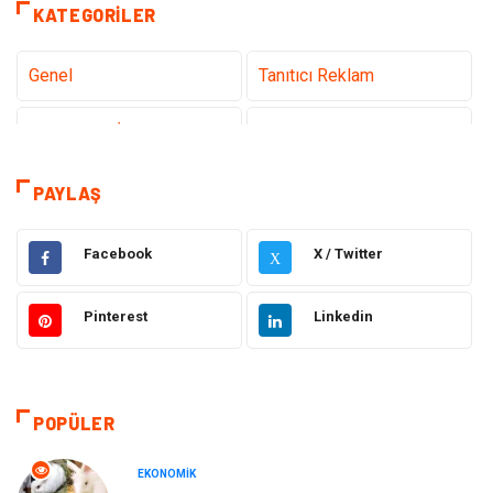
KATEGORILER
Genel
Tanıtıcı Reklam
Teknoloji & İnternet
Sağlık
teknoloji
Eğitim & Kariyer
PAYLAŞ
Hukuk
Giyim
Facebook
X / Twitter
X
Elektronik
Makine
Pinterest
Linkedin
Güzellik & Bakım
Dekorasyon
Sağlıklı Yaşam
Gündem
POPÜLER
Otomotiv
Moda
EKONOMIK