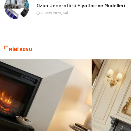
Ozon Jeneratörü Fiyatları ve Modelleri
Astroloji
Bebek Giyim
23 May 2023, Sal
cep telefonu
bilişim
ekonomik
e-ticaret
MİNİ KONU
genel sağlık
reklam
Cam
sosyal
Kına Gecesi
genel blog
Sigorta
Veteriner
kadınlar ve takı
sağlık
Spor Malzemeleri