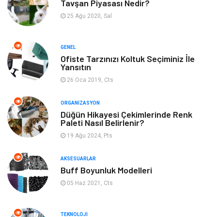
Tavşan Piyasası Nedir?
Tatil
Gıda
25 Ağu 2020, Sal
Organizasyon
Bilgisayara & Yazılım
GENEL
Ofiste Tarzınızı Koltuk Seçiminiz İle
Yeme & İçme
Spor
Yansıtın
26 Oca 2019, Cts
Emlak
Müzik
ORGANIZASYON
Gençlik & Eğlence
Keyif & Hobi
Düğün Hikayesi Çekimlerinde Renk
Paleti Nasıl Belirlenir?
19 Ağu 2024, Pts
Aksesuarlar
Finans& Ekonomi
AKSESUARLAR
Mobilya
Genel Kültür
Buff Boyunluk Modelleri
05 Haz 2021, Cts
Gayrimenkul
Anne & Çocuk
Ev İşleri
Modifiye
TEKNOLOJI