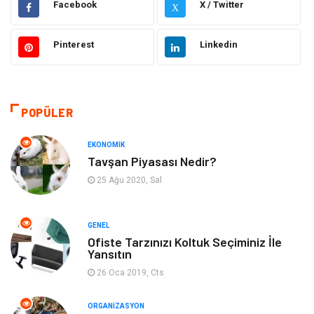
Facebook
X / Twitter
X
Elektronik
Makine
Pinterest
Linkedin
Güzellik & Bakım
Dekorasyon
Sağlıklı Yaşam
Gündem
POPÜLER
Otomotiv
Moda
EKONOMIK
Tavşan Piyasası Nedir?
Tatil
Gıda
25 Ağu 2020, Sal
Organizasyon
Bilgisayara & Yazılım
GENEL
Ofiste Tarzınızı Koltuk Seçiminiz İle
Yeme & İçme
Spor
Yansıtın
26 Oca 2019, Cts
Emlak
Müzik
ORGANIZASYON