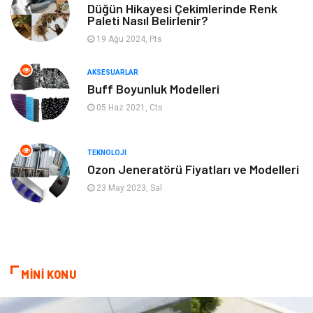
Gençlik & Eğlence
Keyif & Hobi
Düğün Hikayesi Çekimlerinde Renk
Paleti Nasıl Belirlenir?
19 Ağu 2024, Pts
Aksesuarlar
Finans& Ekonomi
AKSESUARLAR
Mobilya
Genel Kültür
Buff Boyunluk Modelleri
05 Haz 2021, Cts
Gayrimenkul
Anne & Çocuk
Ev İşleri
Modifiye
TEKNOLOJI
Ozon Jeneratörü Fiyatları ve Modelleri
Astroloji
Bebek Giyim
23 May 2023, Sal
cep telefonu
bilişim
ekonomik
e-ticaret
MİNİ KONU
genel sağlık
reklam