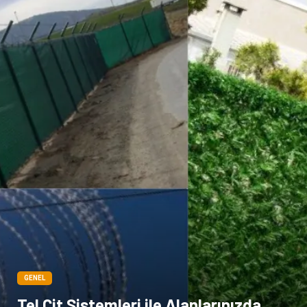
Cam
sosyal
Kına Gecesi
genel blog
Sigorta
Veteriner
kadınlar ve takı
sağlık
Spor Malzemeleri
GENEL
Tel Çit Sistemleri ile Alanlarınızda