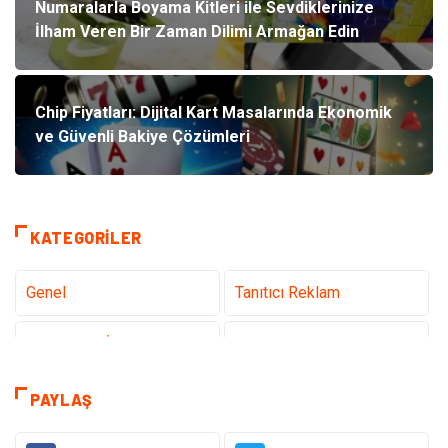
Numaralarla Boyama Kitleri ile Sevdiklerinize
İlham Veren Bir Zaman Dilimi Armağan Edin
Chip Fiyatları: Dijital Kart Masalarında Ekonomik
ve Güvenli Bakiye Çözümleri
KATEGORILER
Genel
Tanıtıcı Reklam
Teknoloji & İnternet
Sağlık
teknoloji
Eğitim & Kariyer
PAYLAŞ
Hukuk
Giyim