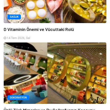
SAĞLIK
D Vitaminin Önemi ve Vücuttaki Rolü
14 Tem 2026, Sal
DEKORASYON