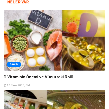
NELER VAR
SAĞLIK
D Vitaminin Önemi ve Vücuttaki Rolü
14 Tem 2026, Sal