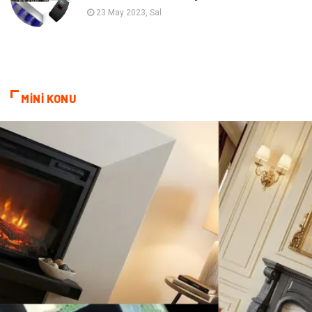
Astroloji
Bebek Giyim
23 May 2023, Sal
cep telefonu
bilişim
ekonomik
e-ticaret
MİNİ KONU
genel sağlık
reklam
Cam
sosyal
Kına Gecesi
genel blog
Sigorta
Veteriner
kadınlar ve takı
sağlık
Spor Malzemeleri