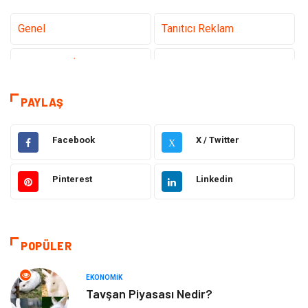
Genel
Tanıtıcı Reklam
Teknoloji & İnternet
Sağlık
teknoloji
Eğitim & Kariyer
PAYLAŞ
Hukuk
Giyim
Facebook
X / Twitter
X
Elektronik
Makine
Pinterest
Linkedin
Güzellik & Bakım
Dekorasyon
Sağlıklı Yaşam
Gündem
POPÜLER
Otomotiv
Moda
EKONOMIK
Tavşan Piyasası Nedir?