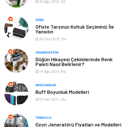
Tatil
Gıda
25 Ağu 2020, Sal
Organizasyon
Bilgisayara & Yazılım
GENEL
Ofiste Tarzınızı Koltuk Seçiminiz İle
Yeme & İçme
Spor
Yansıtın
26 Oca 2019, Cts
Emlak
Müzik
ORGANIZASYON
Gençlik & Eğlence
Keyif & Hobi
Düğün Hikayesi Çekimlerinde Renk
Paleti Nasıl Belirlenir?
19 Ağu 2024, Pts
Aksesuarlar
Finans& Ekonomi
AKSESUARLAR
Mobilya
Genel Kültür
Buff Boyunluk Modelleri
05 Haz 2021, Cts
Gayrimenkul
Anne & Çocuk
Ev İşleri
Modifiye
TEKNOLOJI
Ozon Jeneratörü Fiyatları ve Modelleri