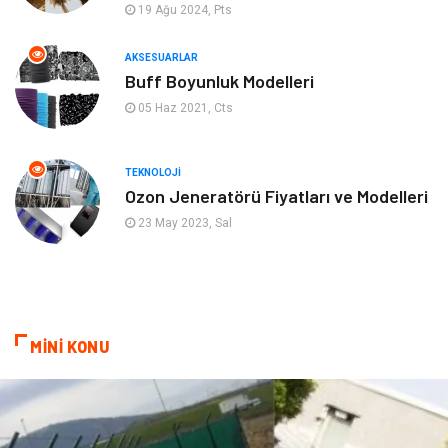
19 Ağu 2024, Pts
Aksesuarlar
Finans& Ekonomi
AKSESUARLAR
Mobilya
Genel Kültür
Buff Boyunluk Modelleri
05 Haz 2021, Cts
Gayrimenkul
Anne & Çocuk
Ev İşleri
Modifiye
TEKNOLOJI
Ozon Jeneratörü Fiyatları ve Modelleri
Astroloji
Bebek Giyim
23 May 2023, Sal
cep telefonu
bilişim
ekonomik
e-ticaret
MİNİ KONU
genel sağlık
reklam
Cam
sosyal