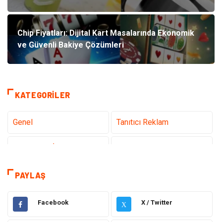
Chip Fiyatları: Dijital Kart Masalarında Ekonomik
ve Güvenli Bakiye Çözümleri
KATEGORILER
Genel
Tanıtıcı Reklam
Teknoloji & İnternet
Sağlık
teknoloji
Eğitim & Kariyer
PAYLAŞ
Hukuk
Giyim
Facebook
X / Twitter
X