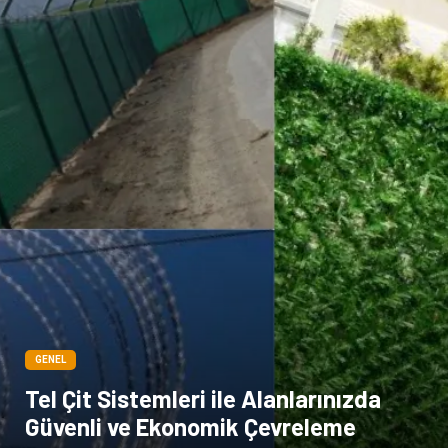
Kına Gecesi
genel blog
Sigorta
Veteriner
kadınlar ve takı
sağlık
Spor Malzemeleri
GENEL
Tel Çit Sistemleri ile Alanlarınızda
Güvenli ve Ekonomik Çevreleme