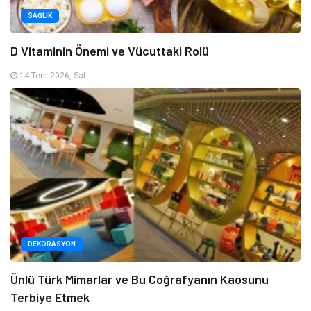
SAĞLIK
D Vitaminin Önemi ve Vücuttaki Rolü
14 Tem 2026, Sal
DEKORASYON
Ünlü Türk Mimarlar ve Bu Coğrafyanın Kaosunu
Terbiye Etmek