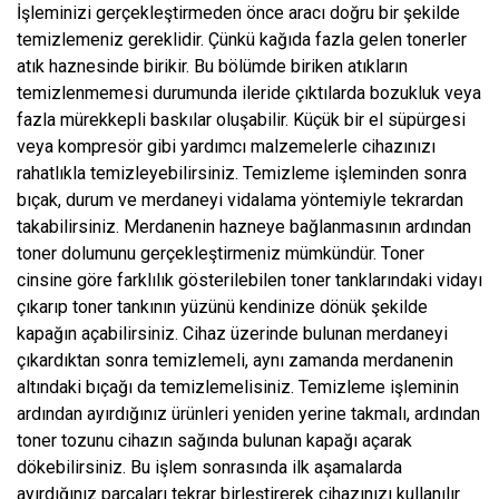
İşleminizi gerçekleştirmeden önce aracı doğru bir şekilde
temizlemeniz gereklidir. Çünkü kağıda fazla gelen tonerler
atık haznesinde birikir. Bu bölümde biriken atıkların
temizlenmemesi durumunda ileride çıktılarda bozukluk veya
fazla mürekkepli baskılar oluşabilir. Küçük bir el süpürgesi
veya kompresör gibi yardımcı malzemelerle cihazınızı
rahatlıkla temizleyebilirsiniz. Temizleme işleminden sonra
bıçak, durum ve merdaneyi vidalama yöntemiyle tekrardan
takabilirsiniz. Merdanenin hazneye bağlanmasının ardından
toner dolumunu gerçekleştirmeniz mümkündür. Toner
cinsine göre farklılık gösterilebilen toner tanklarındaki vidayı
çıkarıp toner tankının yüzünü kendinize dönük şekilde
kapağın açabilirsiniz. Cihaz üzerinde bulunan merdaneyi
çıkardıktan sonra temizlemeli, aynı zamanda merdanenin
altındaki bıçağı da temizlemelisiniz. Temizleme işleminin
ardından ayırdığınız ürünleri yeniden yerine takmalı, ardından
toner tozunu cihazın sağında bulunan kapağı açarak
dökebilirsiniz. Bu işlem sonrasında ilk aşamalarda
ayırdığınız parçaları tekrar birleştirerek cihazınızı kullanılır