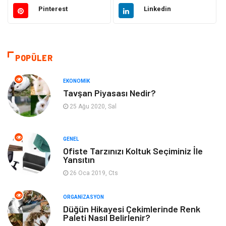
Elektronik
Makine
Pinterest
Linkedin
Güzellik & Bakım
Dekorasyon
Sağlıklı Yaşam
Gündem
POPÜLER
Otomotiv
Moda
EKONOMIK
Tavşan Piyasası Nedir?
Tatil
Gıda
25 Ağu 2020, Sal
Organizasyon
Bilgisayara & Yazılım
GENEL
Ofiste Tarzınızı Koltuk Seçiminiz İle
Yeme & İçme
Spor
Yansıtın
26 Oca 2019, Cts
Emlak
Müzik
ORGANIZASYON
Gençlik & Eğlence
Keyif & Hobi
Düğün Hikayesi Çekimlerinde Renk
Paleti Nasıl Belirlenir?