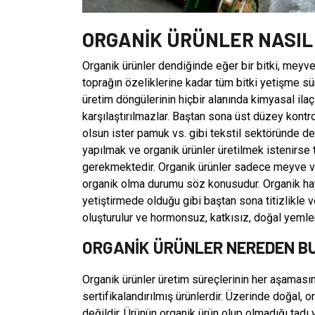
ORGANİK ÜRÜNLER NASIL
Organik ürünler dendiğinde eğer bir bitki, meyv
toprağın özeliklerine kadar tüm bitki yetişme sür
üretim döngülerinin hiçbir alanında kimyasal ilaçl
karşılaştırılmazlar. Baştan sona üst düzey kontrol 
olsun ister pamuk vs. gibi tekstil sektöründe de 
yapılmak ve organik ürünler üretilmek istenirse t
gerekmektedir. Organik ürünler sadece meyve ve
organik olma durumu söz konusudur. Organik hayv
yetiştirmede olduğu gibi baştan sona titizlikle v
oluşturulur ve hormonsuz, katkısız, doğal yemle
ORGANİK ÜRÜNLER NEREDEN B
Organik ürünler üretim süreçlerinin her aşamasın
sertifikalandırılmış ürünlerdir. Üzerinde doğal, o
değildir. Ürünün organik ürün olup olmadığı tad