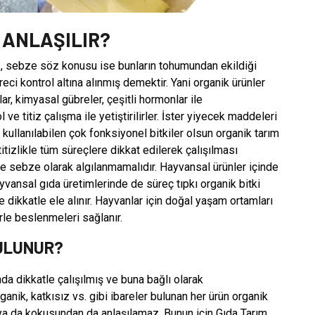
 ANLAŞILIR?
e, sebze söz konusu ise bunların tohumundan ekildiği
eci kontrol altına alınmış demektir. Yani organik ürünler
ar, kimyasal gübreler, çeşitli hormonlar ile
ve titiz çalışma ile yetiştirilirler. İster yiyecek maddeleri
kullanılabilen çok fonksiyonel bitkiler olsun organik tarım
itizlikle tüm süreçlere dikkat edilerek çalışılması
 sebze olarak algılanmamalıdır. Hayvansal ürünler içinde
ansal gıda üretimlerinde de süreç tıpkı organik bitki
e dikkatle ele alınır. Hayvanlar için doğal yaşam ortamları
rle beslenmeleri sağlanır.
ULUNUR?
da dikkatle çalışılmış ve buna bağlı olarak
rganik, katkısız vs. gibi ibareler bulunan her ürün organik
ı ya da kokusundan da anlaşılamaz. Bunun için Gıda Tarım