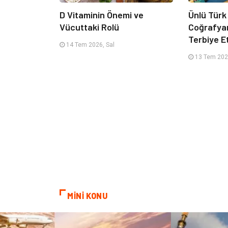
D Vitaminin Önemi ve
Ünlü Türk
Vücuttaki Rolü
Coğrafya
Terbiye 
14 Tem 2026, Sal
13 Tem 202
MİNİ KONU