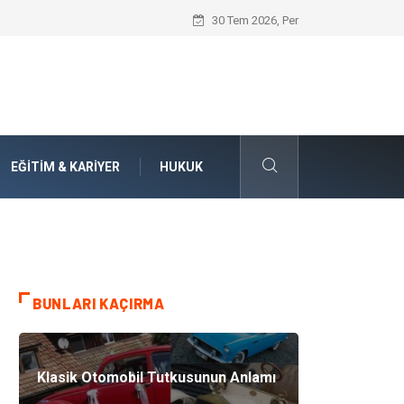
Numaralarla Boyama Kitleri ile Sevdikle
30 Tem 2026, Per
EĞITIM & KARIYER
HUKUK
BUNLARI KAÇIRMA
Klasik Otomobil Tutkusunun Anlamı