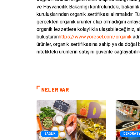
ve Hayvancılık Bakanlığı kontrolündeki, bakanlık 
kuruluşlarından organik sertifikası alınmalıdır. T
gerçekten organik ürünler olup olmadığını anlayab
organik lezzetlere kolaylıkla ulaşabileceğiniz, alı
buluşturan
https://www.yoresel.com/organik
adre
ürünler, organik sertifikasına sahip ya da doğal bi
nitelikteki ürünlerin satışını güvenle sağlayabilir
NELER VAR
SAĞLIK
DEKORAS