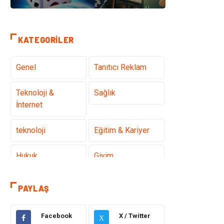
KATEGORILER
Genel
Tanıtıcı Reklam
Teknoloji &
Sağlık
İnternet
teknoloji
Eğitim & Kariyer
Hukuk
Giyim
Elektronik
Makine
PAYLAŞ
Güzellik & Bakım
Dekorasyon
Facebook
X / Twitter
X