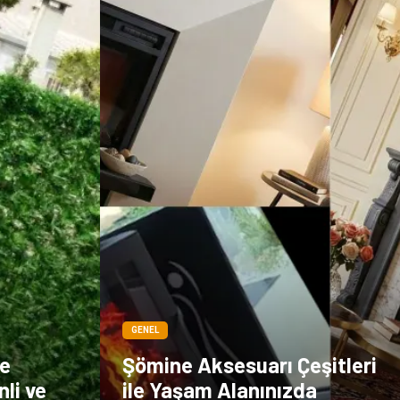
Sigorta
Veteriner
kadınlar ve takı
sağlık
Spor Malzemeleri
GENEL
le
Şömine Aksesuarı Çeşitleri
li ve
ile Yaşam Alanınızda