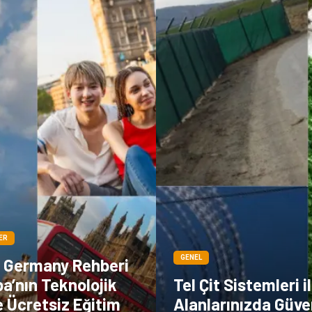
ER
GENEL
n Germany Rehberi
pa’nın Teknolojik
Tel Çit Sistemleri i
 Ücretsiz Eğitim
Alanlarınızda Güven