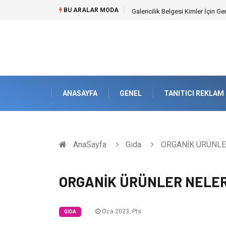
BU ARALAR MODA
Doküman Yönetimi ile Kurumsal H
ANASAYFA
GENEL
TANITICI REKLAM
AnaSayfa
Gıda
ORGANİK ÜRÜNLE
ORGANİK ÜRÜNLER NELER
Oca 2023, Pts
GIDA