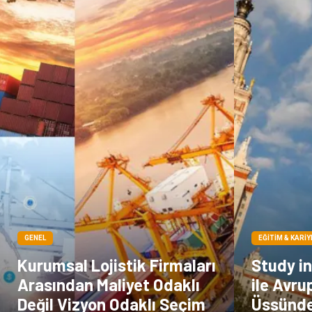
GENEL
EĞITIM & KARIY
Kurumsal Lojistik Firmaları
Study i
Arasından Maliyet Odaklı
ile Avru
Değil Vizyon Odaklı Seçim
Üssünde