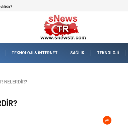
afızanın Dijitalleşmesi
TEKNOLOJI & İNTERNET
SAĞLIK
TEKNOLOJI
R NELERDİR?
DİR?