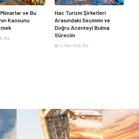
 Mimarlar ve Bu
Hac Turizm Şirketleri
nın Kaosunu
Arasındaki Seçimim ve
Etmek
Doğru Acenteyi Bulma
Sürecim
6, Pts
13 Tem 2026, Pts