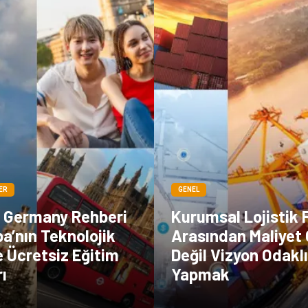
ER
GENEL
n Germany Rehberi
Kurumsal Lojistik 
pa’nın Teknolojik
Arasından Maliyet 
 Ücretsiz Eğitim
Değil Vizyon Odakl
rı
Yapmak