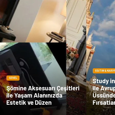
EĞITIM & KARIY
GENEL
Study i
Şömine Aksesuarı Çeşitleri
ile Avru
ile Yaşam Alanınızda
Üssünde
Estetik ve Düzen
Fırsatla