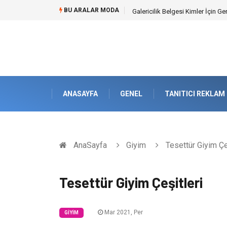
BU ARALAR MODA
Doküman Yönetimi ile Kurumsal H
ANASAYFA
GENEL
TANITICI REKLAM
AnaSayfa
Giyim
Tesettür Giyim Çe
Tesettür Giyim Çeşitleri
Mar 2021, Per
GIYIM