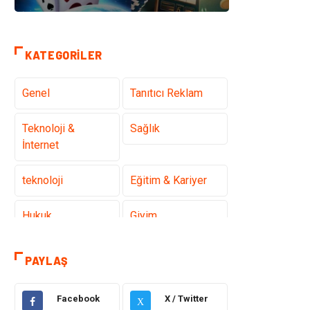
KATEGORILER
Genel
Tanıtıcı Reklam
Teknoloji &
Sağlık
İnternet
teknoloji
Eğitim & Kariyer
Hukuk
Giyim
Elektronik
Makine
PAYLAŞ
Güzellik & Bakım
Dekorasyon
Facebook
X / Twitter
X