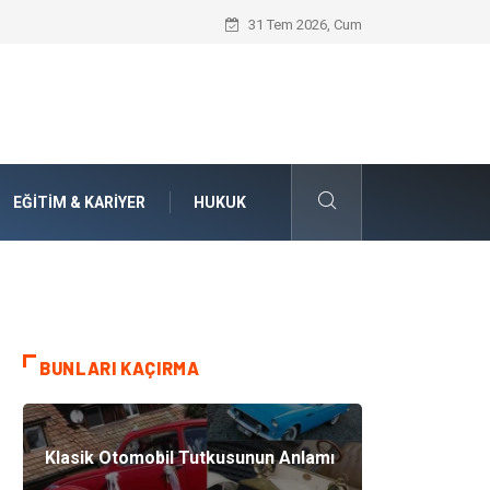
Numaralarla Boyama Kitleri ile Sevdikle
31 Tem 2026, Cum
EĞITIM & KARIYER
HUKUK
BUNLARI KAÇIRMA
Klasik Otomobil Tutkusunun Anlamı