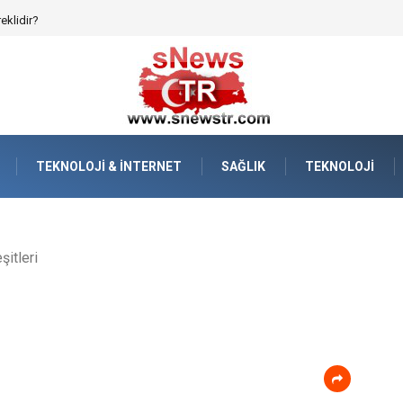
afızanın Dijitalleşmesi
TEKNOLOJI & İNTERNET
SAĞLIK
TEKNOLOJI
şitleri