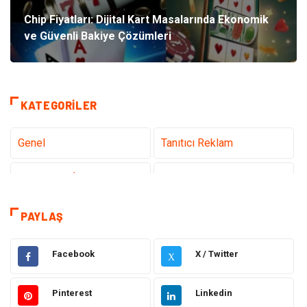
Chip Fiyatları: Dijital Kart Masalarında Ekonomik
ve Güvenli Bakiye Çözümleri
KATEGORILER
Genel
Tanıtıcı Reklam
Teknoloji & İnternet
Sağlık
teknoloji
Eğitim & Kariyer
PAYLAŞ
Hukuk
Giyim
Facebook
X / Twitter
X
Elektronik
Makine
Pinterest
Linkedin