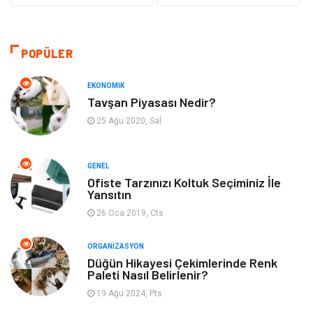
Güzellik & Bakım
Dekorasyon
Sağlıklı Yaşam
Gündem
POPÜLER
Otomotiv
Moda
EKONOMIK
Tavşan Piyasası Nedir?
Tatil
Gıda
25 Ağu 2020, Sal
Organizasyon
Bilgisayara & Yazılım
GENEL
Ofiste Tarzınızı Koltuk Seçiminiz İle
Yeme & İçme
Spor
Yansıtın
26 Oca 2019, Cts
Emlak
Müzik
ORGANIZASYON
Gençlik & Eğlence
Keyif & Hobi
Düğün Hikayesi Çekimlerinde Renk
Paleti Nasıl Belirlenir?
19 Ağu 2024, Pts
Aksesuarlar
Finans& Ekonomi