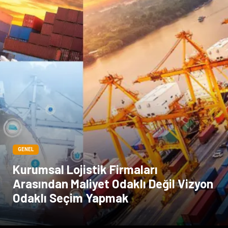
Sigorta
Veteriner
kadınlar ve takı
sağlık
Spor Malzemeleri
GENEL
Kurumsal Lojistik Firmaları
Arasından Maliyet Odaklı Değil Vizyon
Odaklı Seçim Yapmak