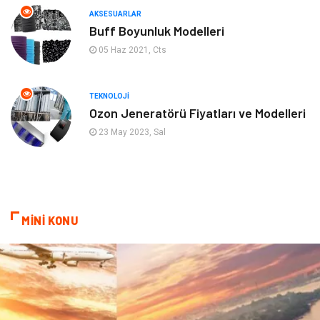
AKSESUARLAR
Mobilya
Genel Kültür
Buff Boyunluk Modelleri
05 Haz 2021, Cts
Gayrimenkul
Anne & Çocuk
Ev İşleri
Modifiye
TEKNOLOJI
Ozon Jeneratörü Fiyatları ve Modelleri
Astroloji
Bebek Giyim
23 May 2023, Sal
cep telefonu
bilişim
ekonomik
e-ticaret
MİNİ KONU
genel sağlık
reklam
Cam
sosyal
Kına Gecesi
genel blog