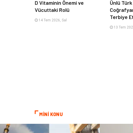
D Vitaminin Önemi ve
Ünlü Türk
Vücuttaki Rolü
Coğrafya
Terbiye 
14 Tem 2026, Sal
13 Tem 202
MİNİ KONU