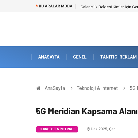
BU ARALAR MODA
Doküman Yönetimi ile Kurumsal H
ANASAYFA
GENEL
TANITICI REKLAM
AnaSayfa
Teknoloji & İnternet
5G M
5G Meridian Kapsama Alanı 
Haz 2025, Çar
TEKNOLOJI & İNTERNET