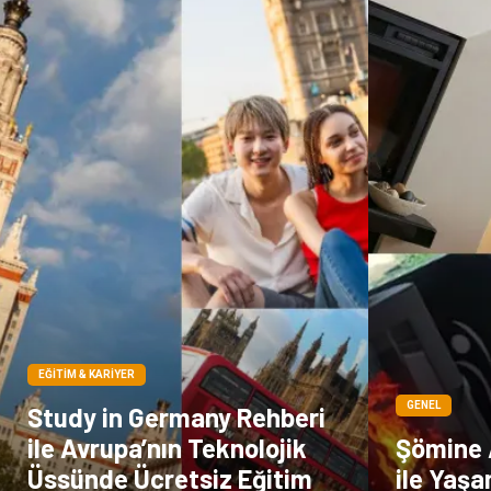
EĞITIM & KARIYER
GENEL
Study in Germany Rehberi
ile Avrupa’nın Teknolojik
Şömine 
Üssünde Ücretsiz Eğitim
ile Yaş