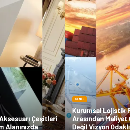
GENEL
Kurumsal Lojistik 
Aksesuarı Çeşitleri
Arasından Maliyet 
am Alanınızda
Değil Vizyon Odakl