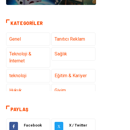
KATEGORILER
Genel
Tanıtıcı Reklam
Teknoloji &
Sağlık
İnternet
teknoloji
Eğitim & Kariyer
Hukuk
Giyim
Elektronik
Makine
PAYLAŞ
Güzellik & Bakım
Dekorasyon
Facebook
X / Twitter
X