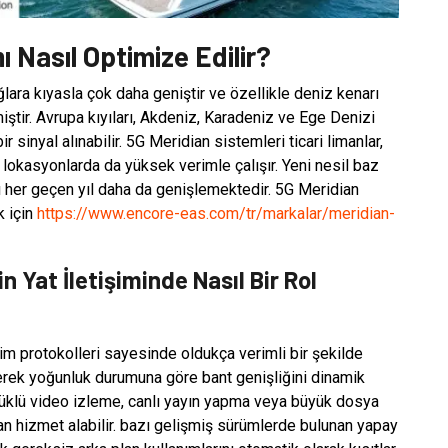
ı Nasıl Optimize Edilir?
ara kıyasla çok daha geniştir ve özellikle deniz kenarı
iştir. Avrupa kıyıları, Akdeniz, Karadeniz ve Ege Denizi
r sinyal alınabilir. 5G Meridian sistemleri ticari limanlar,
i lokasyonlarda da yüksek verimle çalışır. Yeni nesil baz
nı her geçen yıl daha da genişlemektedir. 5G Meridian
k için
https://www.encore-eas.com/tr/markalar/meridian-
 Yat İletişiminde Nasıl Bir Rol
tim protokolleri sayesinde oldukça verimli bir şekilde
ederek yoğunluk durumuna göre bant genişliğini dinamik
ürlüklü video izleme, canlı yayın yapma veya büyük dosya
an hizmet alabilir. bazı gelişmiş sürümlerde bulunan yapay