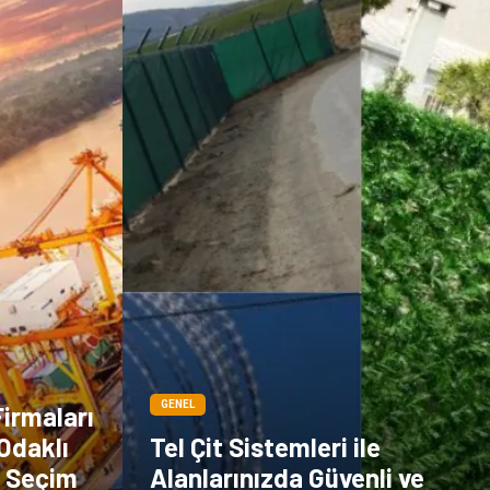
Sigorta
Veteriner
kadınlar ve takı
sağlık
Spor Malzemeleri
GENEL
Firmaları
Odaklı
Tel Çit Sistemleri ile
ı Seçim
Alanlarınızda Güvenli ve