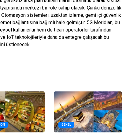
k gereksiz arka plan kullanımlarını otomatik olarak kısıtlar.
ltyapısında merkezi bir role sahip olacak. Çünkü denizcilik
or. Otomasyon sistemleri, uzaktan izleme, gemi içi güvenlik
ternet bağlantısına bağımlı hale gelmiştir. 5G Meridian, bu
ysel kullanıcılar hem de ticari operatörler tarafından
 ve IoT teknolojileriyle daha da entegre çalışacak bu
vini üstlenecek.
YON
GENEL