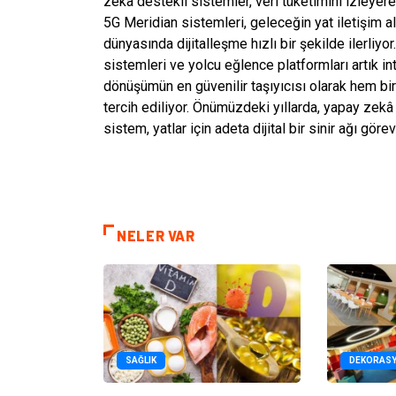
zekâ destekli sistemler, veri tüketimini izleyere
5G Meridian sistemleri, geleceğin yat iletişim a
dünyasında dijitalleşme hızlı bir şekilde ilerliy
sistemleri ve yolcu eğlence platformları artık in
dönüşümün en güvenilir taşıyıcısı olarak hem bire
tercih ediliyor. Önümüzdeki yıllarda, yapay zekâ
sistem, yatlar için adeta dijital bir sinir ağı göre
NELER VAR
SAĞLIK
DEKORAS