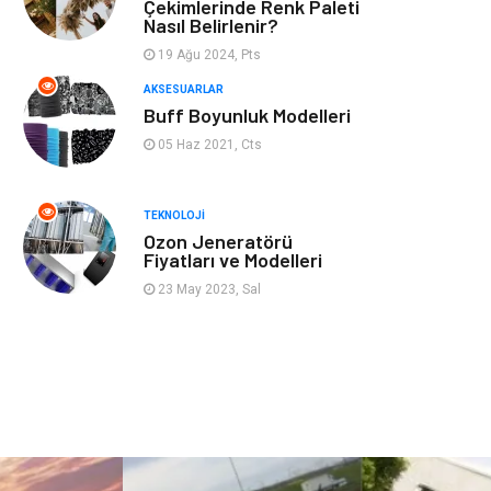
Mobilya
Genel Kültür
Çekimlerinde Renk Paleti
Nasıl Belirlenir?
Gayrimenkul
Anne & Çocuk
19 Ağu 2024, Pts
AKSESUARLAR
Ev İşleri
Modifiye
Buff Boyunluk Modelleri
05 Haz 2021, Cts
Astroloji
Bebek Giyim
TEKNOLOJI
cep telefonu
bilişim
Ozon Jeneratörü
Fiyatları ve Modelleri
ekonomik
e-ticaret
23 May 2023, Sal
genel sağlık
reklam
Cam
sosyal
Kına Gecesi
genel blog