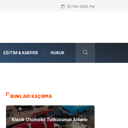
Numaralarla Boyama Kitleri ile Sevdikle
30 Tem 2026, Per
EĞITIM & KARIYER
HUKUK
BUNLARI KAÇIRMA
Klasik Otomobil Tutkusunun Anlamı