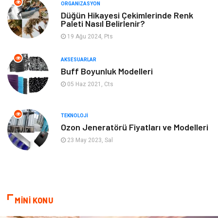
ORGANIZASYON
Gençlik & Eğlence
Keyif & Hobi
Düğün Hikayesi Çekimlerinde Renk
Paleti Nasıl Belirlenir?
19 Ağu 2024, Pts
Aksesuarlar
Finans& Ekonomi
AKSESUARLAR
Mobilya
Genel Kültür
Buff Boyunluk Modelleri
05 Haz 2021, Cts
Gayrimenkul
Anne & Çocuk
Ev İşleri
Modifiye
TEKNOLOJI
Ozon Jeneratörü Fiyatları ve Modelleri
Astroloji
Bebek Giyim
23 May 2023, Sal
cep telefonu
bilişim
ekonomik
e-ticaret
MİNİ KONU
genel sağlık
reklam