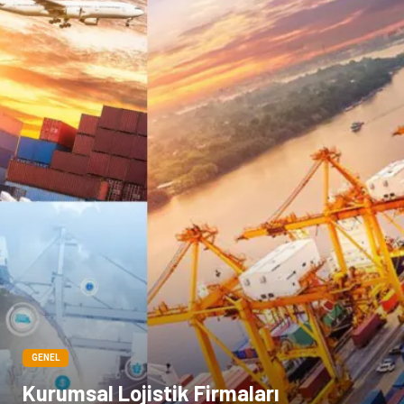
Cam
sosyal
Kına Gecesi
genel blog
Sigorta
Veteriner
kadınlar ve takı
sağlık
Spor Malzemeleri
GENEL
Kurumsal Lojistik Firmaları