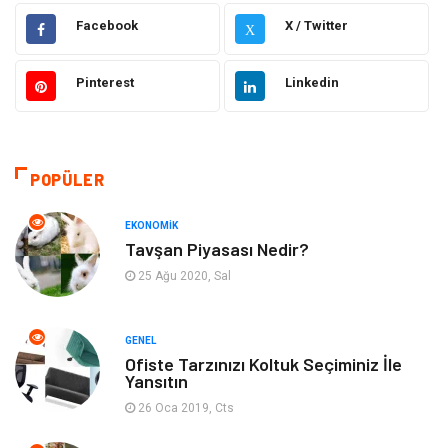
Hukuk
Giyim
Facebook
X / Twitter
X
Elektronik
Makine
Pinterest
Linkedin
Güzellik & Bakım
Dekorasyon
Sağlıklı Yaşam
Gündem
POPÜLER
Otomotiv
Moda
EKONOMIK
Tavşan Piyasası Nedir?
Tatil
Gıda
25 Ağu 2020, Sal
Organizasyon
Bilgisayara & Yazılım
GENEL
Ofiste Tarzınızı Koltuk Seçiminiz İle
Yeme & İçme
Spor
Yansıtın
26 Oca 2019, Cts
Emlak
Müzik