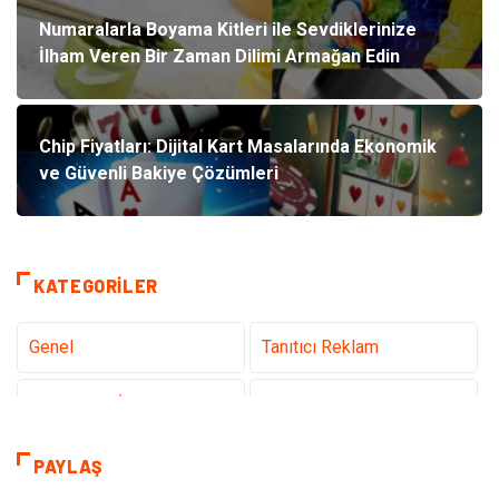
Numaralarla Boyama Kitleri ile Sevdiklerinize
İlham Veren Bir Zaman Dilimi Armağan Edin
Chip Fiyatları: Dijital Kart Masalarında Ekonomik
ve Güvenli Bakiye Çözümleri
KATEGORILER
Genel
Tanıtıcı Reklam
Teknoloji & İnternet
Sağlık
teknoloji
Eğitim & Kariyer
PAYLAŞ