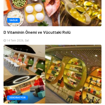
SAĞLIK
D Vitaminin Önemi ve Vücuttaki Rolü
14 Tem 2026, Sal
DEKORASYON