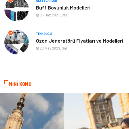
AKSESUARLAR
Mobilya
Genel Kültür
Buff Boyunluk Modelleri
05 Haz 2021, Cts
Gayrimenkul
Anne & Çocuk
Ev İşleri
Modifiye
TEKNOLOJI
Ozon Jeneratörü Fiyatları ve Modelleri
Astroloji
Bebek Giyim
23 May 2023, Sal
cep telefonu
bilişim
ekonomik
e-ticaret
MİNİ KONU
genel sağlık
reklam
Cam
sosyal
Kına Gecesi
genel blog