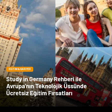
Sigorta
Veteriner
kadınlar ve takı
sağlık
Spor Malzemeleri
EĞITIM & KARIYER
Study in Germany Rehberi ile
Avrupa’nın Teknolojik Üssünde
Ücretsiz Eğitim Fırsatları