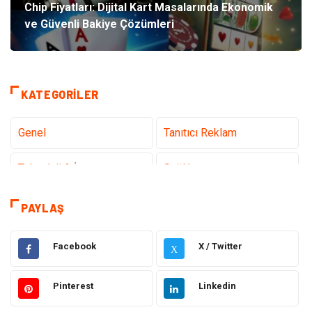
Chip Fiyatları: Dijital Kart Masalarında Ekonomik
ve Güvenli Bakiye Çözümleri
KATEGORILER
Genel
Tanıtıcı Reklam
Teknoloji & İnternet
Sağlık
teknoloji
Eğitim & Kariyer
PAYLAŞ
Hukuk
Giyim
Facebook
X / Twitter
X
Elektronik
Makine
Pinterest
Linkedin
Güzellik & Bakım
Dekorasyon