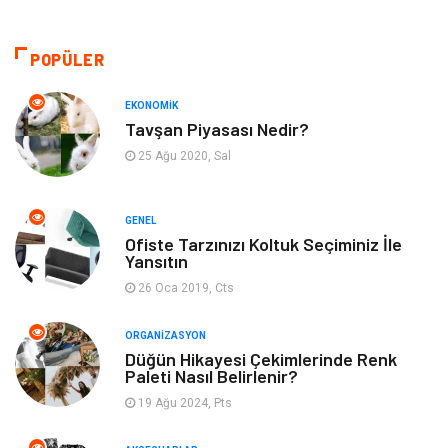
Sağlıklı Yaşam
Gündem
POPÜLER
Otomotiv
Moda
EKONOMIK
Tavşan Piyasası Nedir?
Tatil
Gıda
25 Ağu 2020, Sal
Organizasyon
Bilgisayara & Yazılım
GENEL
Ofiste Tarzınızı Koltuk Seçiminiz İle
Yeme & İçme
Spor
Yansıtın
26 Oca 2019, Cts
Emlak
Müzik
ORGANIZASYON
Gençlik & Eğlence
Keyif & Hobi
Düğün Hikayesi Çekimlerinde Renk
Paleti Nasıl Belirlenir?
19 Ağu 2024, Pts
Aksesuarlar
Finans& Ekonomi